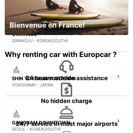
Bienvenue en France!
GWANGJU
GWANGJU - KOREA(SOUTH)
Why renting car with Europcar ?
24 hour roadside assistance
SHIN YOKOHAMA STATION
YOKOHAMA - JAPAN
No hidden charge
GANGNAM DOWNTOWN
24/7 service in most major airports
SEOUL - KOREA(SOUTH)