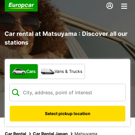
Car rental at Matsuyama : Discover all our
stations
What type of vehicle?
Cars
Vans & Trucks
Select pickup location
Car Rental
Car Rental Japan
Matsuyama