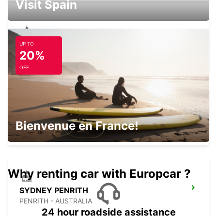
Visit Spain
UP TO
SYDNEY MILPERRA
20%
MILPERRA - AUSTRALIA
OFF
SYDNEY CAMPBELLTOWN
Bienvenue en France!
CAMPBELLTOWN - AUSTRALIA
Why renting car with Europcar ?
SYDNEY PENRITH
PENRITH - AUSTRALIA
24 hour roadside assistance