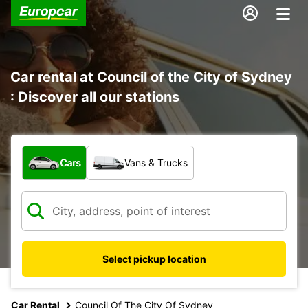
Car rental at Council of the City of Sydney
: Discover all our stations
What type of vehicle?
Cars
Vans & Trucks
Select pickup location
Car Rental
Council Of The City Of Sydney