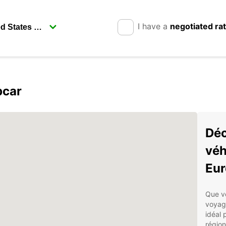
I have a
negotiated ra
pcar
Déc
véh
Eur
Que v
voyage
idéal 
régio