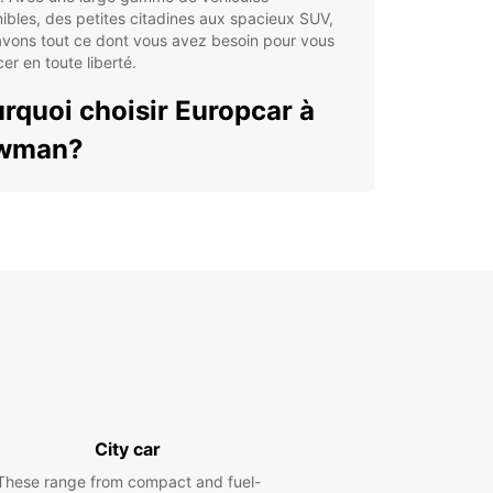
ibles, des petites citadines aux spacieux SUV,
avons tout ce dont vous avez besoin pour vous
er en toute liberté.
rquoi choisir Europcar à
wman?
 tarifs compétitifs pour tous les budgets
 flotte de véhicules récents et bien entretenus
 options de location flexibles pour s'adapter à
 besoins
ervice clientèle attentif et disponible pour
ondre à toutes vos questions
lorez Newman et ses
irons en toute liberté
City car
otre véhicule Europcar, vous pourrez découvrir
These range from compact and fuel-