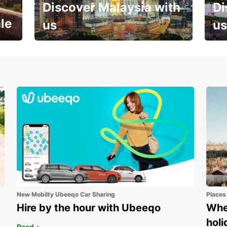
Discover Malaysia with
Di
le
us
us
Your next holiday is waiting for
And 
you
New Mobilty Ubeeqo Car Sharing
Places
Hire by the hour with Ubeeqo
Wher
holi
Read +