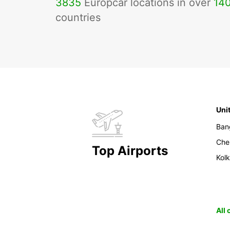
3835
Europcar locations in over
14
countries
Uni
Ban
Che
Top Airports
Kol
All