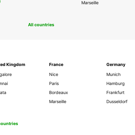
0
Marseille
All countries
ted Kingdom
France
Germany
galore
Nice
Munich
nnai
Paris
Hamburg
kata
Bordeaux
Frankfurt
Marseille
Dusseldorf
 countries