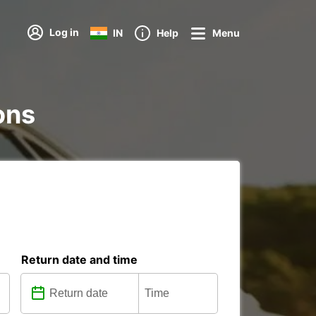
Log in
IN
Help
Menu
ons
Return date and time