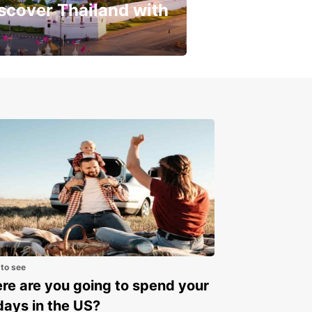
scover Thailand with
get a special discount!
 to see
e are you going to spend your
days in the US?