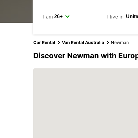
I am
I live in
Car Rental
Van Rental Australia
Newman
Discover Newman with Euro