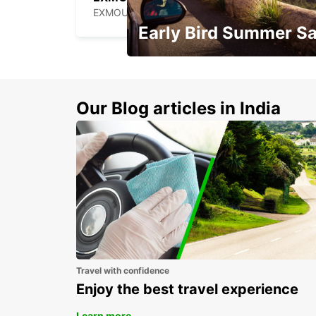
EXMOUTH - AUSTRALIA
Early Bird Summer Sa
Time to think about summer !
Our Blog articles in India
Travel with confidence
Enjoy the best travel experience
Learn more