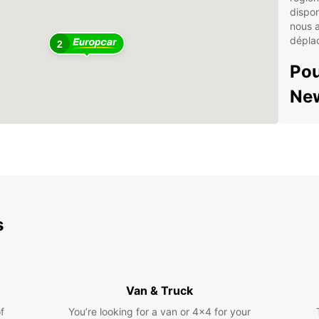
dispon
nous 
déplac
2
Pou
Ne
Des
Une
Des
vos
Un s
s
rép
Exp
env
Van & Truck
Avec v
f
You’re looking for a van or 4x4 for your