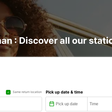
n : Discover all our stati
Pick up date & time
Same return location