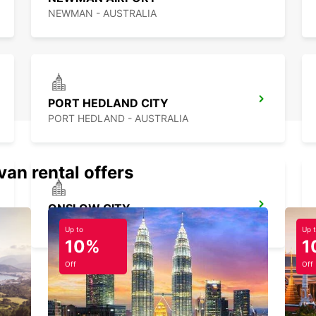
NEWMAN - AUSTRALIA
PORT HEDLAND CITY
PORT HEDLAND - AUSTRALIA
van rental offers
ONSLOW CITY
ONSLOW - AUSTRALIA
Up to
Up 
10%
1
Off
Off