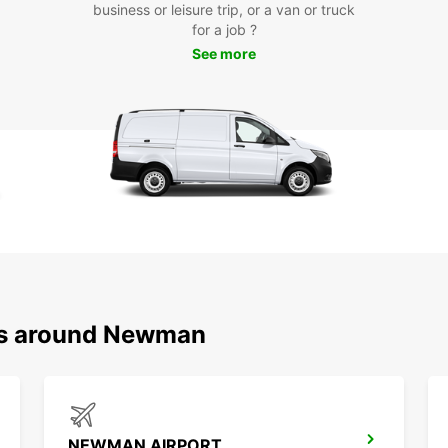
tous l
business or leisure trip, or a van or truck
enviro
for a job ?
paysag
See more
histor
locati
votre 
Rés
N'atte
à New
ville 
vous 
Faites
servic
ons around Newman
NEWMAN AIRPORT