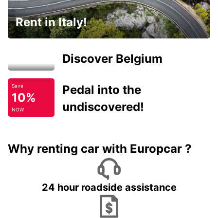
Rent in Italy!
Discover Belgium
Pedal into the
Save
10%
undiscovered!
NOW
Why renting car with Europcar ?
24 hour roadside assistance