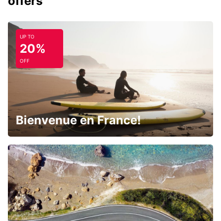
offers
UP TO
20%
OFF
Bienvenue en France!