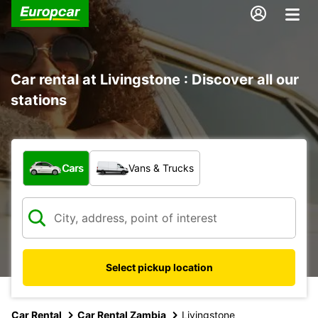
Car rental at Livingstone : Discover all our
stations
What type of vehicle?
Cars
Vans & Trucks
Select pickup location
Car Rental
Car Rental Zambia
Livingstone