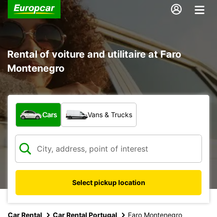
Rental of voiture and utilitaire at Faro
Montenegro
What type of vehicle?
Cars
Vans & Trucks
Select pickup location
Car Rental
Car Rental Portugal
Faro Montenegro