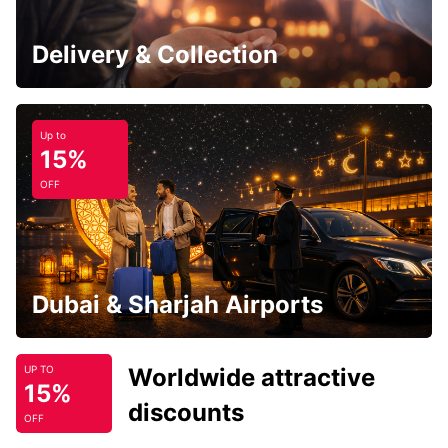
Delivery & Collection
Up to
15%
OFF
Dubai & Sharjah Airports
Worldwide attractive
UP TO
15%
discounts
OFF