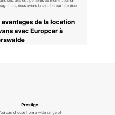
andises, des équipements ou même pour un
gement, nous avons la solution parfaite pour
 avantages de la location
vans avec Europcar à
rswalde
s spacieux et confortables pour tous vos besoins
transport
ions de location flexibles, que ce soit pour
lques heures ou plusieurs jours
stance routière 24/7 pour une tranquillité d'esprit
le
ifs compétitifs et transparents, sans frais cachés
ervation en ligne facile et rapide pour une
érience sans tracas
Prestige
us soyez en vacances en famille, en
You can choose from a wide range of
ement professionnel ou tout simplement à la