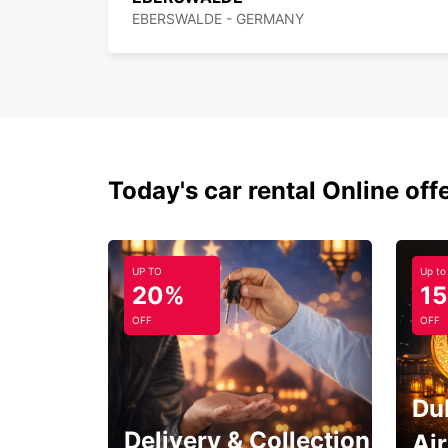
EBERSWALDE - GERMANY
Today's car rental Online off
UP TO
Up to
20%
1
OFF
OFF
Du
Delivery & Collection
Ai