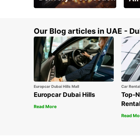
This Summer! Have your
The p
vehicle from your
your 
doorstop
Our Blog articles in UAE - D
Europcar Dubai Hills Mall
Car Renta
Europcar Dubai Hills
Top-N
Rental
Read More
Read Mo