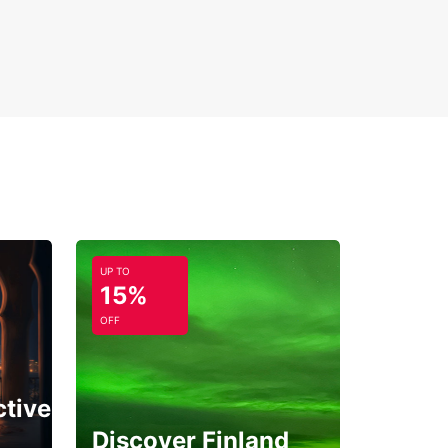
UP TO
15%
OFF
ctive
Discover Finland