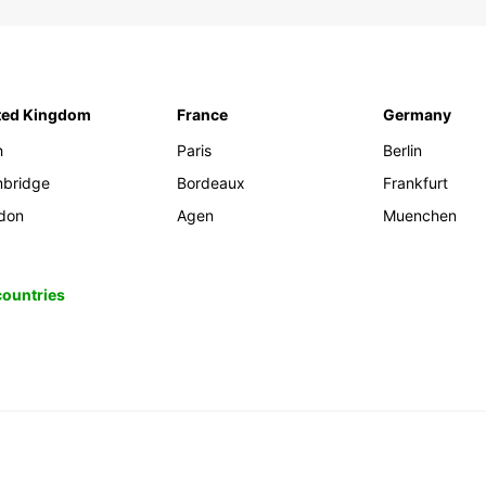
ted Kingdom
France
Germany
h
Paris
Berlin
bridge
Bordeaux
Frankfurt
don
Agen
Muenchen
 countries