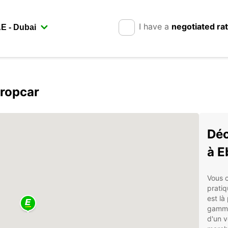
I have a
negotiated ra
uropcar
Déc
à E
Vous c
pratiq
est là
gamme
d'un v