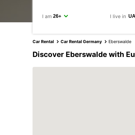
I am
I live in
Car Rental
Car Rental Germany
Eberswalde
Discover Eberswalde with E