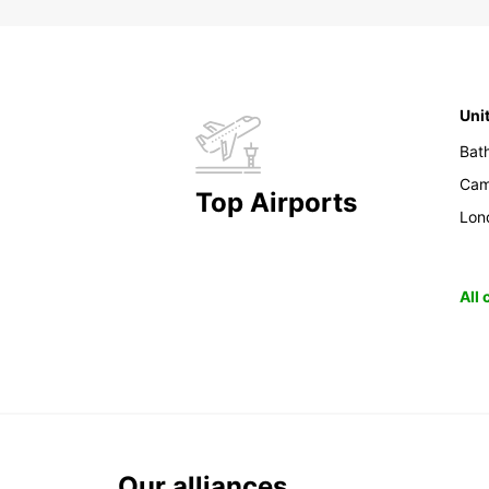
Uni
Bat
Cam
Top Airports
Lon
All
Our alliances