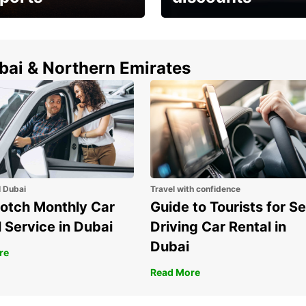
erfect choice to
Save up to 15% with
airport car rental
Europcar around the
world!
ubai & Northern Emirates
l Dubai
Travel with confidence
otch Monthly Car
Guide to Tourists for Se
 Service in Dubai
Driving Car Rental in
Dubai
re
Read More