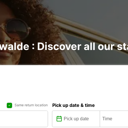
walde : Discover all our s
Pick up date & time
Same return location