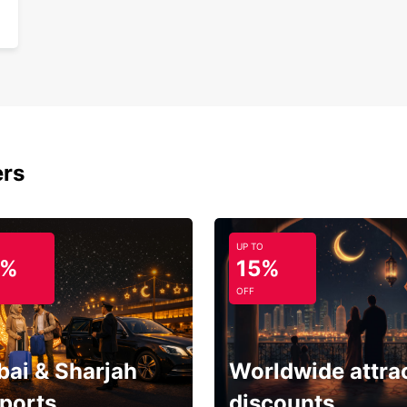
ers
UP TO
5%
15%
OFF
bai & Sharjah
Worldwide attra
rports
discounts