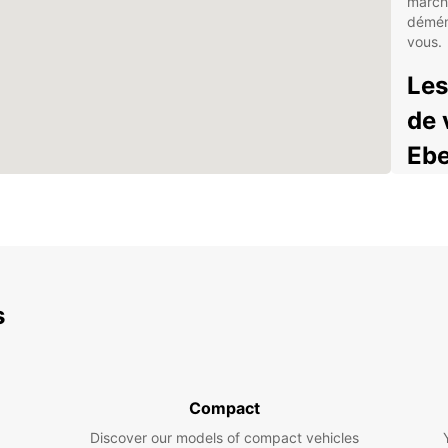
march
déména
vous.
Les
de 
Ebe
Van
de 
Opt
que
Assi
s
tota
Tar
Rés
exp
Compact
Que vo
Discover our models of compact vehicles
déplac