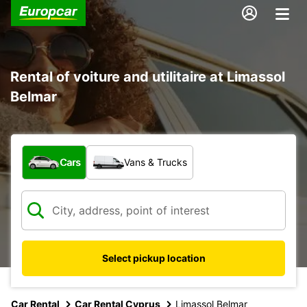
Rental of voiture and utilitaire at Limassol
Belmar
What type of vehicle?
Cars
Vans & Trucks
Select pickup location
Car Rental
Car Rental Cyprus
Limassol Belmar