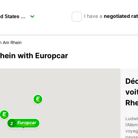
I have a
negotiated ra
n Am Rhein
hein with Europcar
Déc
voi
Rhe
Ludwi
2
l'Alle
voyage
paysag