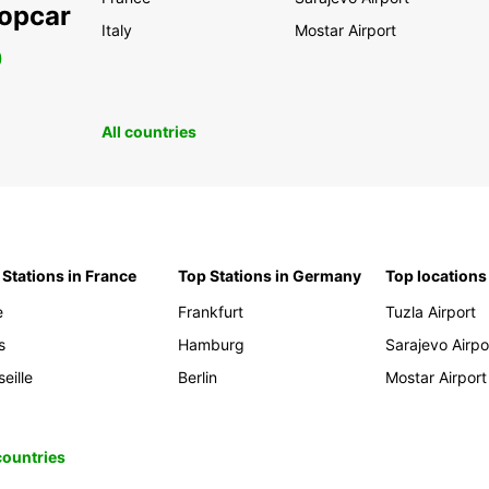
ropcar
Italy
Mostar Airport
0
All countries
 Stations in France
Top Stations in Germany
Top locations
e
Frankfurt
Tuzla Airport
s
Hamburg
Sarajevo Airpo
eille
Berlin
Mostar Airport
 countries