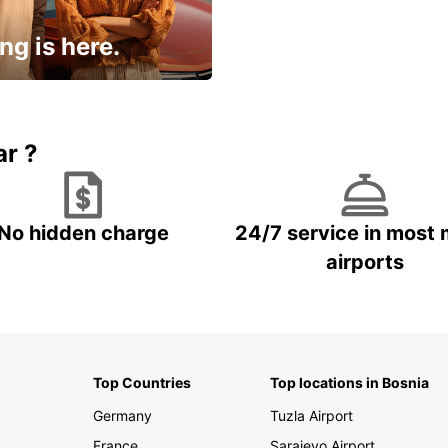
ng is here.
15% OFF + an extra
ar ?
No hidden charge
24/7 service in most 
airports
Top Countries
Top locations in Bosnia
Germany
Tuzla Airport
France
Sarajevo Airport