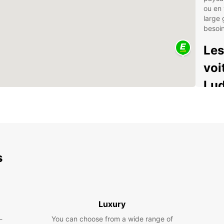
ou en 
large
besoi
Les
voi
Lud
Cho
Ser
vos
Opt
s
emp
Ass
pour
Exp
Luxury
Rhe
-
You can choose from a wide range of