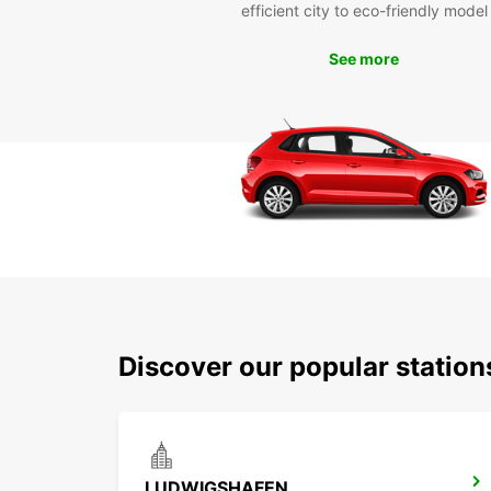
efficient city to eco-friendly model
See more
Discover our popular statio
LUDWIGSHAFEN