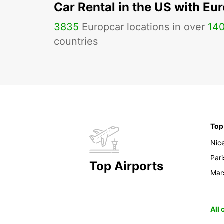
Car Rental in the US with Eu
3835
Europcar locations in over
14
countries
Top
Nic
Pari
Top Airports
Mars
All