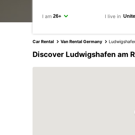
I am
I live in
Car Rental
Van Rental Germany
Ludwigshafe
Discover Ludwigshafen am R