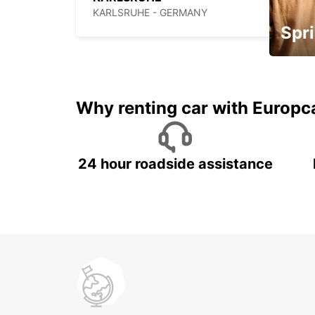
KARLSRUHE - GERMANY
Spri
Up to 
5%
Why renting car with Europc
24 hour roadside assistance