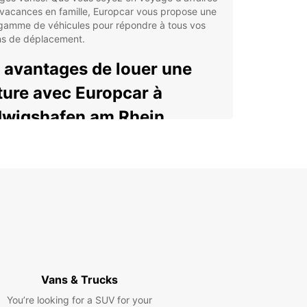
vacances en famille, Europcar vous propose une
 gamme de véhicules pour répondre à tous vos
ns de déplacement.
 avantages de louer une
ture avec Europcar à
wigshafen am Rhein
ix varié de véhicules récents et bien entretenus
vice clientèle de qualité pour répondre à toutes
 demandes
ions de location flexibles pour s'adapter à votre
loi du temps
urance complète et assistance routière incluse
 une tranquillité d'esprit
lorer Ludwigshafen am
Vans & Trucks
in en toute liberté
You’re looking for a SUV for your