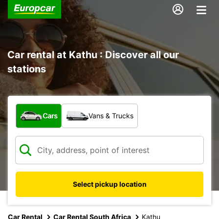
Car rental at Kathu : Discover all our
stations
What type of vehicle?
Cars
Vans & Trucks
Select pickup location
Car Rental
Car Rental South Africa
Kathu