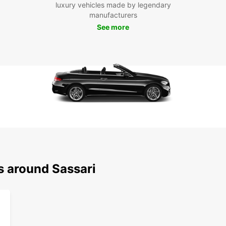
luxury vehicles made by legendary
la ca
manufacturers
villag
See more
Rés
auj
Ne ma
unique
chez E
flotte
dépla
s around Sassari