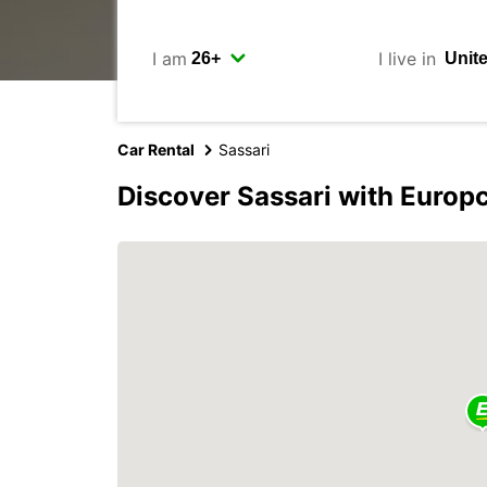
I am
I live in
Car Rental
Sassari
Discover Sassari with Europ