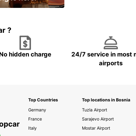
15% OFF + an extra
ar ?
No hidden charge
24/7 service in most 
airports
Top Countries
Top locations in Bosnia
Germany
Tuzla Airport
France
Sarajevo Airport
ropcar
Italy
Mostar Airport