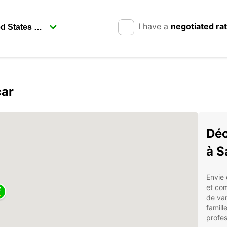
I have a
negotiated ra
car
Déc
à S
Envie 
et co
de van
famill
profes