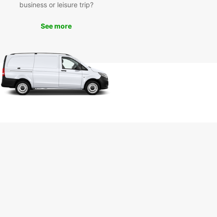
business or leisure trip?
mpagne environnante ou vous rendre dans les
es pittoresques des environs.
See more
ervez votre van dès
ourd'hui
nquez pas l'occasion de vivre une expérience
 à Sassari et réservez dès maintenant votre van
uropcar. Profitez d'un service de qualité et d'une
 de véhicules adaptée à tous vos besoins de
cement.