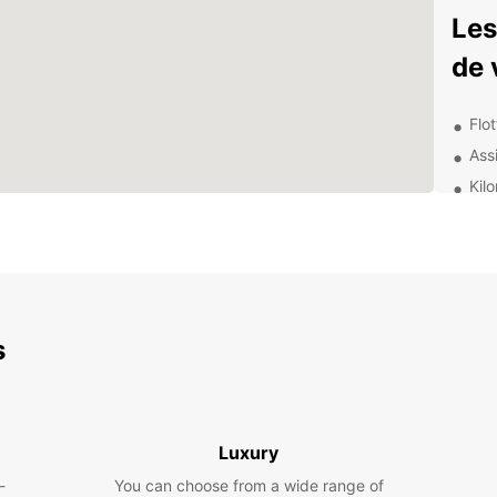
Les
de 
Flo
Ass
Kil
dép
Opt
sécu
Rése
Exp
s
env
Avec v
découv
Luxury
Profit
-
You can choose from a wide range of
visite