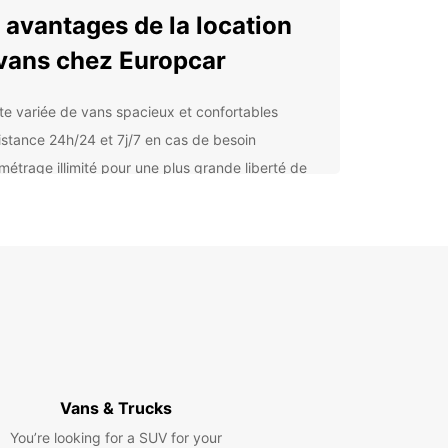
 avantages de la location
vans chez Europcar
tte variée de vans spacieux et confortables
istance 24h/24 et 7j/7 en cas de besoin
ométrage illimité pour une plus grande liberté de
lacement
ions de sièges enfants pour voyager en toute
rité en famille
rvation en ligne facile et rapide
lorez Sassari et ses
irons en toute liberté
otre van de location Europcar, partez à la
erte de Sassari et de ses trésors cachés.
Vans & Trucks
ez de la flexibilité offerte par votre véhicule pour
You’re looking for a SUV for your
r les magnifiques plages de la côte sarde, explorer