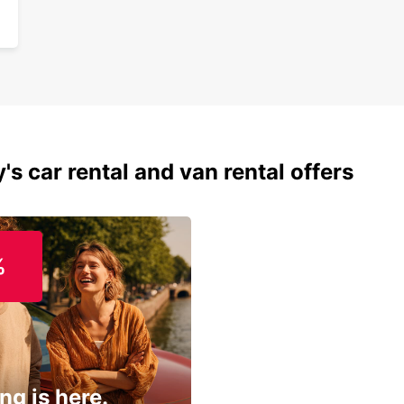
's car rental and van rental offers
%
ng is here.