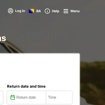
Log in
BA
Help
Menu
ns
Return date and time