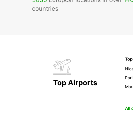
3835
Europcar locations in over
14
countries
Top
Nic
Pari
Top Airports
Mars
All