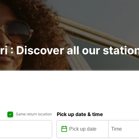
i : Discover all our statio
Pick up date & time
Same return location