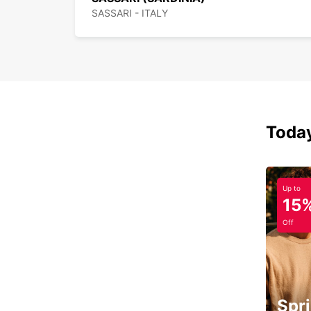
SASSARI - ITALY
Today
Up to
15
Off
Spri