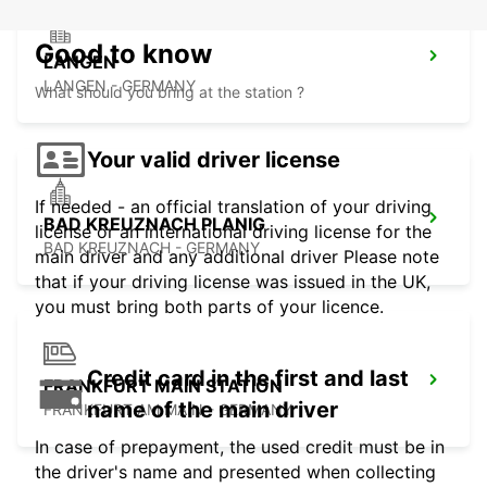
Good to know
LANGEN
LANGEN - GERMANY
What should you bring at the station ?
Your valid driver license
If needed - an official translation of your driving
BAD KREUZNACH PLANIG
license or an international driving license for the
BAD KREUZNACH - GERMANY
main driver and any additional driver Please note
that if your driving license was issued in the UK,
you must bring both parts of your licence.
Credit card in the first and last
FRANKFURT MAIN STATION
name of the main driver
FRANKFURT AM MAIN - GERMANY
In case of prepayment, the used credit must be in
the driver's name and presented when collecting