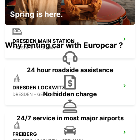
DRESDEN - GERMANY
Spring is here.
DRESDEN MAIN STATION
Why renting car with Europcar ?
DRESDEN - GERMANY
24 hour roadside assistance
DRESDEN LOCKWITZ
No hidden charge
DRESDEN - GERMANY
24/7 service in most major airports
FREIBERG