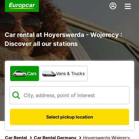
Car rental at Hoyerswerda - Wojerecy :
Discover all our stations
What type of vehicle?
Cars
Vans & Trucks
Select pickup location
Car Rental
Car Rental Germany
Hoyerswerda Wojerecy