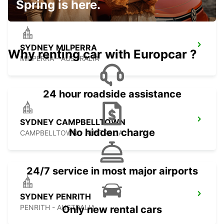
Spring is here.
SYDNEY MILPERRA
Why renting car with Europcar ?
MILPERRA - AUSTRALIA
24 hour roadside assistance
SYDNEY CAMPBELLTOWN
No hidden charge
CAMPBELLTOWN - AUSTRALIA
24/7 service in most major airports
SYDNEY PENRITH
PENRITH - AUSTRALIA
Only new rental cars