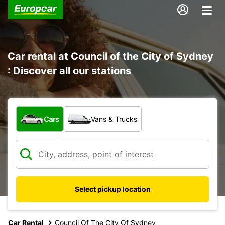
Car rental at Council of the City of Sydney
: Discover all our stations
What type of vehicle?
Cars
Vans & Trucks
Select pickup location
Car Rental
Council Of The City Of Sydney