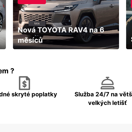
Nová TOYOTA RAV4 na 6
měsíců
IHNED k odběru za fantastických
podmínek
rem ?
dné skryté poplatky
Služba 24/7 na větš
velkých letišť