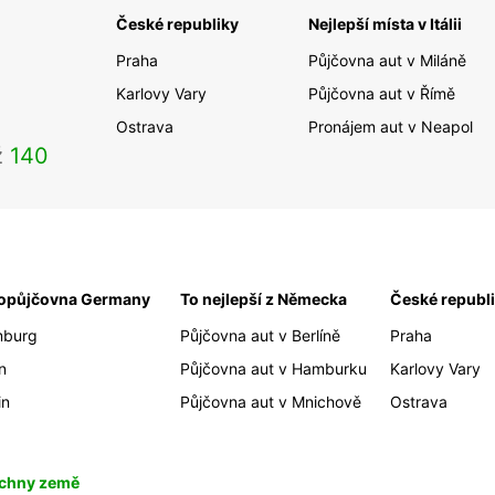
České republiky
Nejlepší místa v Itálii
Praha
Půjčovna aut v Miláně
Karlovy Vary
Půjčovna aut v Římě
Ostrava
Pronájem aut v Neapol
ž
140
opůjčovna Germany
To nejlepší z Německa
České republ
burg
Půjčovna aut v Berlíně
Praha
n
Půjčovna aut v Hamburku
Karlovy Vary
in
Půjčovna aut v Mnichově
Ostrava
chny země