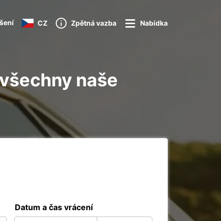
ášení
CZ
Zpětná vazba
Nabídka
 všechny naše
Datum a čas vrácení