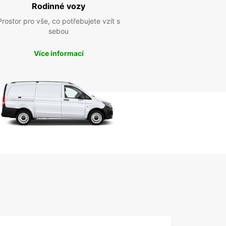
Rodinné vozy
Prostor pro vše, co potřebujete vzít s
sebou
Více informací