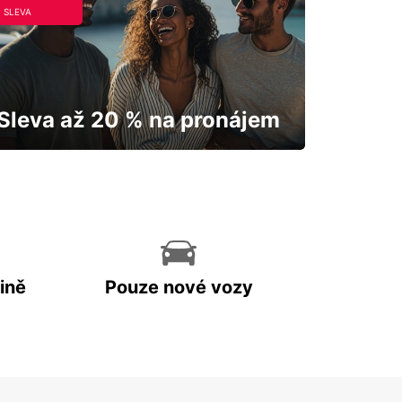
SLEVA
Sleva až 20 % na pronájem
Vaše auto vám odemkne mapu.
ině
Pouze nové vozy