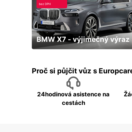
bez DPH
CRAILSHEIM
CRAILSHEIM - GERMANY
BMW X7 - výjimečný výraz
S přistavením až k Vám domů a třeba
hned "zítra"
Proč si půjčit vůz s Europca
24hodinová asistence na
Žá
cestách