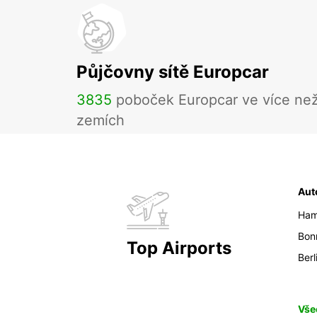
Půjčovny sítě Europcar
3835
poboček Europcar ve více ne
zemích
Aut
Ham
Bon
Top Airports
Berl
Vše