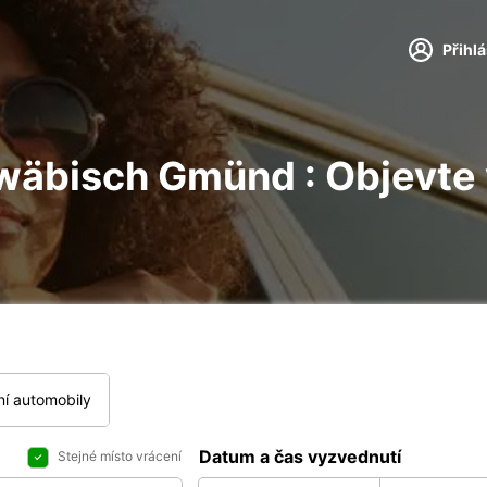
Přihl
hwäbisch Gmünd : Objevte
í automobily
Datum a čas vyzvednutí
Stejné místo vrácení