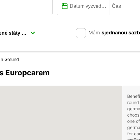
Mám
sjednanou saz
ch Gmund
s Europcarem
Benefi
round 
germa
choosi
one of
germa
for ca
gmünd 