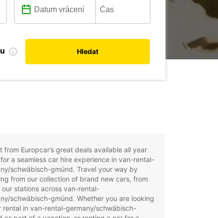
bu
Hledat
t from Europcar’s great deals available all year
for a seamless car hire experience in van-rental-
ny/schwäbisch-gmünd. Travel your way by
ng from our collection of brand new cars, from
 our stations across van-rental-
ny/schwäbisch-gmünd. Whether you are looking
r rental in van-rental-germany/schwäbisch-
as part of a vacation, or renting a car for a