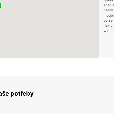
specia
needs
models
oursel
flexib
with n
vaše potřeby