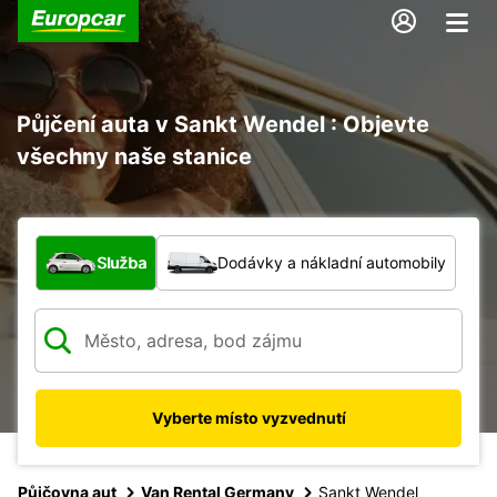
Půjčení auta v Sankt Wendel : Objevte
všechny naše stanice
Jaký typ vozidla?
Služba
Dodávky a nákladní automobily
Vyberte místo vyzvednutí
Půjčovna aut
Van Rental Germany
Sankt Wendel