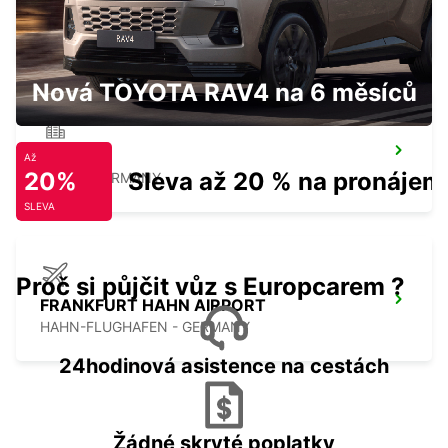
PIRMASENS
PIRMASENS - GERMANY
Nová TOYOTA RAV4 na 6 měsíců
TRIER
Až
20%
Sleva až 20 % na pronájem
TRIER - GERMANY
SLEVA
Proč si půjčit vůz s Europcarem ?
FRANKFURT HAHN AIRPORT
HAHN-FLUGHAFEN - GERMANY
24hodinová asistence na cestách
Žádné skryté poplatky