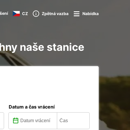
ášení
CZ
Zpětná vazba
Nabídka
chny naše stanice
Datum a čas vrácení