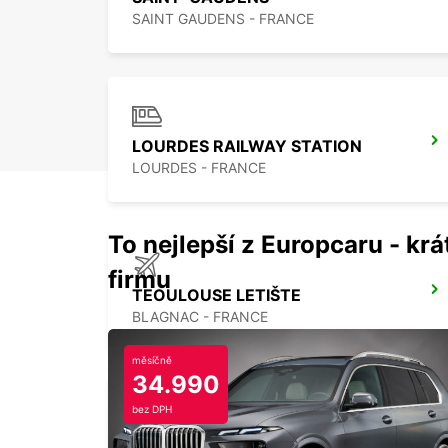
SAINT GAUDENS - FRANCE
LOURDES RAILWAY STATION
LOURDES - FRANCE
To nejlepší z Europcaru - krát
firmu
TEOULOUSE LETIŠTE
BLAGNAC - FRANCE
měsíčně
34.990
bez DPH
TOULOUSE ŽELEZNICNÍ STANICE