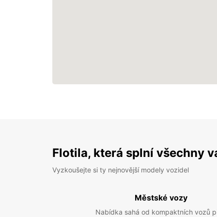
Flotila, která splní všechny 
Vyzkoušejte si ty nejnovější modely vozidel
Městské vozy
Nabídka sahá od kompaktních vozů p