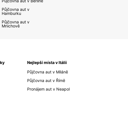
Půjčovna aut v Berlíně
Půjčovna aut v
Hamburku
Půjčovna aut v
Mnichově
iky
Nejlepší místa v Itálii
Půjčovna aut v Miláně
Půjčovna aut v Římě
Pronájem aut v Neapol