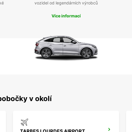
ké
vozidel od legendárních výrobců
Více informací
pobočky v okolí
TARBES LOURDES AIRPORT