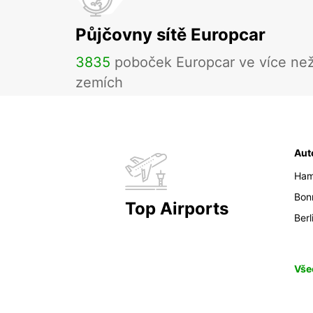
Půjčovny sítě Europcar
3835
poboček Europcar ve více ne
zemích
Aut
Ham
Bon
Top Airports
Berl
Vše