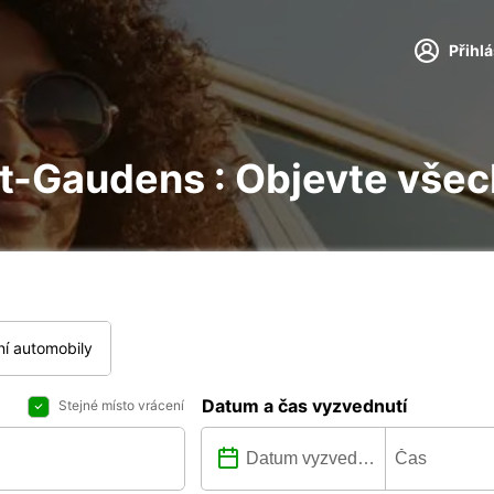
Přihl
nt-Gaudens : Objevte vše
í automobily
Datum a čas vyzvednutí
Stejné místo vrácení