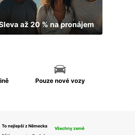
Sleva až 20 % na pronájem
Vaše auto vám odemkne mapu.
ině
Pouze nové vozy
To nejlepší z Německa
Všechny země