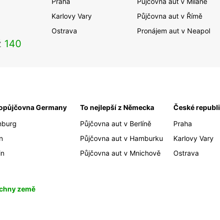
Praha
Půjčovna aut v Miláně
Karlovy Vary
Půjčovna aut v Římě
Ostrava
Pronájem aut v Neapol
ž
140
opůjčovna Germany
To nejlepší z Německa
České republ
burg
Půjčovna aut v Berlíně
Praha
n
Půjčovna aut v Hamburku
Karlovy Vary
in
Půjčovna aut v Mnichově
Ostrava
chny země