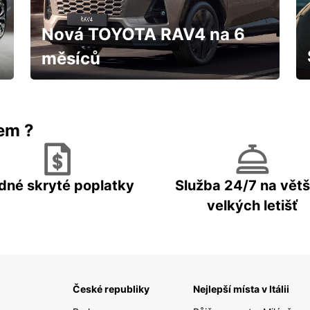
Nová TOYOTA RAV4 na 6
měsíců
IHNED k odběru za fantastických
podmínek
rem ?
dné skryté poplatky
Služba 24/7 na větš
velkých letišť
České republiky
Nejlepší místa v Itálii