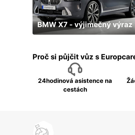
TOULOUSE - FRANCE
BMW X7 - výjimečný výraz
S přistavením až k Vám domů a třeba
hned "zítra"
Proč si půjčit vůz s Europca
24hodinová asistence na
Žá
cestách