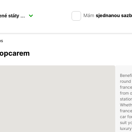
Mám
sjednanou saz
ns
ropcarem
Benefi
round 
france
from o
statio
Whethe
france
car fo
suit 
luxury