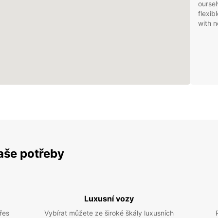
oursel
flexib
with n
vaše potřeby
Luxusní vozy
řes
Vybírat můžete ze široké škály luxusních