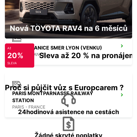
PARIS PLACE D'ITALIE
PARIS - FRANCE
Nová TOYOTA RAV4 na 6 měsíců
PARÍŽ STANICE SMER LYON (VENKU)
Až
20%
Sleva až 20 % na pronájem
PARIS - FRANCE
SLEVA
Proč si půjčit vůz s Europcarem ?
PARIS MONTPARNASSE RAILWAY
STATION
PARIS - FRANCE
24hodinová asistence na cestách
Žádné skryté poplatky