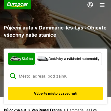
Půjčení auta v Dammarie-les-Lys : Objevte
všechny naše stanice
Jaký typ vozidla?
Služba
Dodávky a nákladní automobily
Vyberte místo vyzvednutí
Půjčovna aut
Van Rental France
Dammarie Les Lys