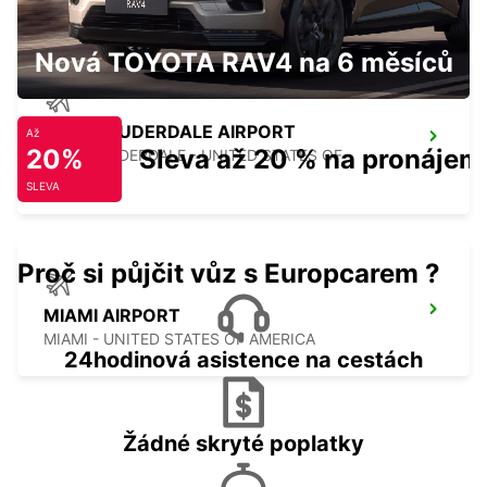
Nová TOYOTA RAV4 na 6 měsíců
FORT LAUDERDALE AIRPORT
Až
20%
Sleva až 20 % na pronájem
FORT LAUDERDALE - UNITED STATES OF
AMERICA
SLEVA
Proč si půjčit vůz s Europcarem ?
MIAMI AIRPORT
MIAMI - UNITED STATES OF AMERICA
24hodinová asistence na cestách
Žádné skryté poplatky