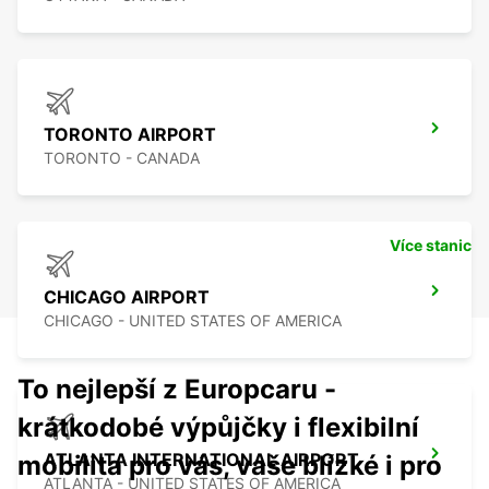
TORONTO AIRPORT
TORONTO - CANADA
Více stanic
CHICAGO AIRPORT
CHICAGO - UNITED STATES OF AMERICA
To nejlepší z Europcaru -
krátkodobé výpůjčky i flexibilní
ATLANTA INTERNATIONAL AIRPORT
mobilita pro vás, vaše blízké i pro
ATLANTA - UNITED STATES OF AMERICA