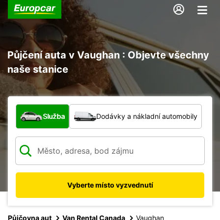
Půjčení auta v Vaughan : Objevte všechny
naše stanice
Jaký typ vozidla?
Služba
Dodávky a nákladní automobily
Vyberte místo vyzvednutí
Půjčovna aut
Van Rental Canada
Vaughan