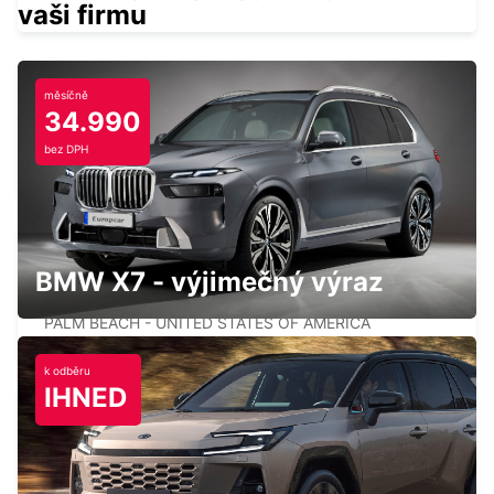
vaši firmu
měsíčně
34.990
ORLANDO AIRPORT
bez DPH
ORLANDO - UNITED STATES OF AMERICA
BMW X7 - výjimečný výraz
PALM BEACH INTERNATIONAL AIRPORT
PALM BEACH - UNITED STATES OF AMERICA
k odběru
IHNED
TAMPA AIRPORT
TAMPA - UNITED STATES OF AMERICA