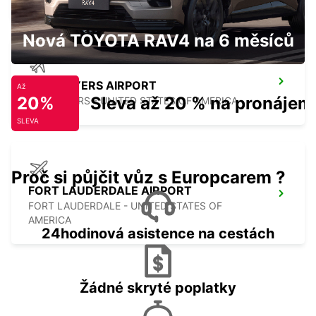
Nová TOYOTA RAV4 na 6 měsíců
FORT MYERS AIRPORT
Až
20%
Sleva až 20 % na pronájem
FORT MYERS - UNITED STATES OF AMERICA
SLEVA
Proč si půjčit vůz s Europcarem ?
FORT LAUDERDALE AIRPORT
FORT LAUDERDALE - UNITED STATES OF
AMERICA
24hodinová asistence na cestách
Žádné skryté poplatky