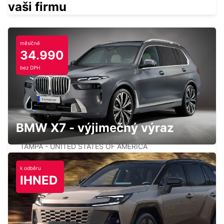
vaši firmu
měsíčně
34.990
ORLANDO AIRPORT
bez DPH
ORLANDO - UNITED STATES OF AMERICA
BMW X7 - výjimečný výraz
TAMPA AIRPORT
TAMPA - UNITED STATES OF AMERICA
k odběru
IHNED
PALM BEACH INTERNATIONAL AIRPORT
PALM BEACH - UNITED STATES OF AMERICA