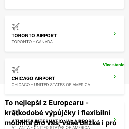
TORONTO AIRPORT
TORONTO - CANADA
Více stanic
CHICAGO AIRPORT
CHICAGO - UNITED STATES OF AMERICA
To nejlepší z Europcaru -
krátkodobé výpůjčky i flexibilní
ATLANTA INTERNATIONAL AIRPORT
mobilita pro vás, vaše blízké i pro
ATLANTA - UNITED STATES OF AMERICA