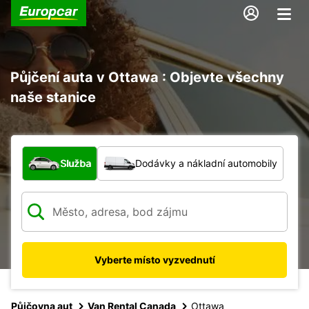
Půjčení auta v Ottawa : Objevte všechny
naše stanice
Jaký typ vozidla?
Služba
Dodávky a nákladní automobily
Vyberte místo vyzvednutí
Půjčovna aut
Van Rental Canada
Ottawa