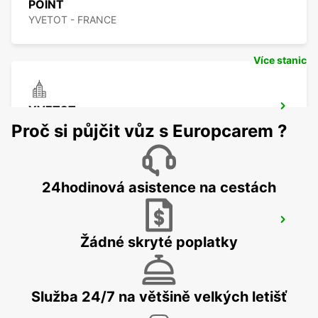
POINT
YVETOT - FRANCE
Více stanic
YVETOT
YVETOT - FRANCE
Proč si půjčit vůz s Europcarem ?
24hodinová asistence na cestách
EVREUX RAILWAY STATION - SERVICE
POINT
Žádné skryté poplatky
EVREUX - FRANCE
Služba 24/7 na většině velkých letišť