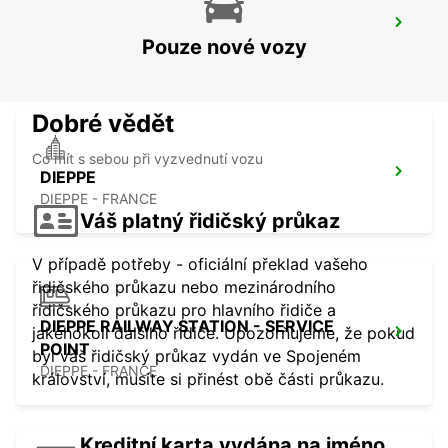
EVREUX
Pouze nové vozy
EVREUX - FRANCE
Dobré vědět
Co mít s sebou při vyzvednutí vozu
DIEPPE
DIEPPE - FRANCE
Váš platný řidičský průkaz
V případě potřeby - oficiální překlad vašeho
řidičského průkazu nebo mezinárodního
řidičského průkazu pro hlavního řidiče a
DIEPPE RAILWAY STATION - SERVICE
jakéhokoli dalšího řidiče. Upozorňujeme, že pokud
POINT
byl váš řidičský průkaz vydán ve Spojeném
DIEPPE - FRANCE
království, musíte si přinést obě části průkazu.
Kreditní karta vydána na jméno