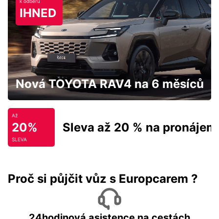
k odběru
IHNED
Nová TOYOTA RAV4 na 6 měsíců
Až
20%
Sleva až 20 % na pronájem
SLEVA
Proč si půjčit vůz s Europcarem ?
24hodinová asistence na cestách