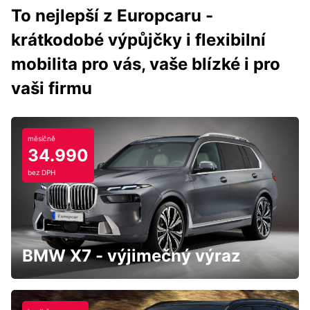
To nejlepší z Europcaru -
krátkodobé výpůjčky i flexibilní
mobilita pro vás, vaše blízké i pro
vaši firmu
měsíčně
34.990
bez DPH
BMW X7 - výjimečný výraz