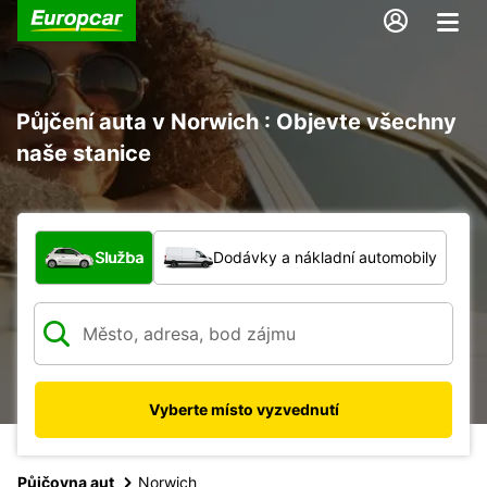
Půjčení auta v Norwich : Objevte všechny
naše stanice
Jaký typ vozidla?
Služba
Dodávky a nákladní automobily
Vyberte místo vyzvednutí
Půjčovna aut
Norwich