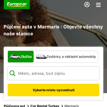
Půjčení auta v Marmaris : Objevte všechny
naše stanice
Jaký typ vozidla?
Služba
Dodávky a nákladní automobily
Vyberte místo vyzvednutí
Půjčovna aut
Car Rental Turkey
Marmaris