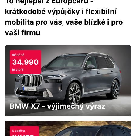
To nejlepší z Europcaru -
krátkodobé výpůjčky i flexibilní
mobilita pro vás, vaše blízké i pro
vaši firmu
měsíčně
34.990
bez DPH
BMW X7 - výjimečný výraz
k odběru