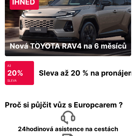
IHNED
Nová TOYOTA RAV4 na 6 měsíců
Až
20%
Sleva až 20 % na pronájem
SLEVA
Proč si půjčit vůz s Europcarem ?
24hodinová asistence na cestách