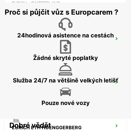
ZURICH - SWITZERLAND
Proč si půjčit vůz s Europcarem ?
24hodinová asistence na cestách
ZURICH NORTH OERLIKON
ZURICH - SWITZERLAND
Žádné skryté poplatky
Služba 24/7 na většině velkých letišť
DUEBENDORF AMAG
DUEBENDORF - SWITZERLAND
Pouze nové vozy
Dobré vědět
ZURICH ETH HOENGGERBERG