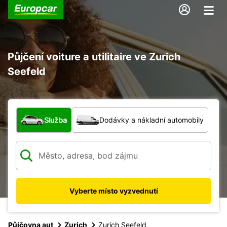
Půjčení voiture a utilitaire ve Zurich
Seefeld
Jaký typ vozidla?
Služba
Dodávky a nákladní automobily
Vyberte místo vyzvednutí
Půjčovna aut
Zurich
Zurich Seefeld