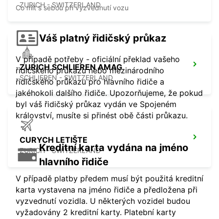
ZURICH - SWITZERLAND
Co mít s sebou při vyzvednutí vozu
Váš platný řidičský průkaz
V případě potřeby - oficiální překlad vašeho
ZURICH SCHLIEREN AMAG
řidičského průkazu nebo mezinárodního
SCHLIEREN - SWITZERLAND
řidičského průkazu pro hlavního řidiče a
jakéhokoli dalšího řidiče. Upozorňujeme, že pokud
byl váš řidičský průkaz vydán ve Spojeném
království, musíte si přinést obě části průkazu.
CURYCH LETIŠTE
Kreditní karta vydána na jméno
ZURICH - SWITZERLAND
hlavního řidiče
V případě platby předem musí být použitá kreditní
karta vystavena na jméno řidiče a předložena při
vyzvednutí vozidla. U některých vozidel budou
vyžadovány 2 kreditní karty. Platební karty