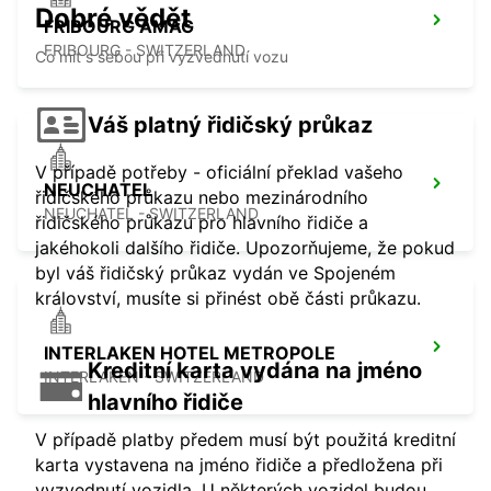
Dobré vědět
FRIBOURG AMAG
FRIBOURG - SWITZERLAND
Co mít s sebou při vyzvednutí vozu
Váš platný řidičský průkaz
V případě potřeby - oficiální překlad vašeho
NEUCHATEL
řidičského průkazu nebo mezinárodního
NEUCHATEL - SWITZERLAND
řidičského průkazu pro hlavního řidiče a
jakéhokoli dalšího řidiče. Upozorňujeme, že pokud
byl váš řidičský průkaz vydán ve Spojeném
království, musíte si přinést obě části průkazu.
INTERLAKEN HOTEL METROPOLE
Kreditní karta vydána na jméno
INTERLAKEN - SWITZERLAND
hlavního řidiče
V případě platby předem musí být použitá kreditní
karta vystavena na jméno řidiče a předložena při
vyzvednutí vozidla. U některých vozidel budou