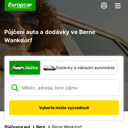
Půjčení auta a dodávky ve Berne
Wankdorf
Jaký typ vozidla?
Služba
Dodávky a nákladní automobily
Vyberte místo vyzvednutí
Půjčovna aut
Bern
Berne Wankdorf