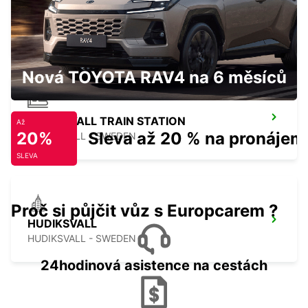
ORNSKOLDSVIK
ORNSKOLDSVIK - SWEDEN
Nová TOYOTA RAV4 na 6 měsíců
HUDIKSVALL TRAIN STATION
Až
20%
Sleva až 20 % na pronájem
HUDIKSVALL - SWEDEN
SLEVA
Proč si půjčit vůz s Europcarem ?
HUDIKSVALL
HUDIKSVALL - SWEDEN
24hodinová asistence na cestách