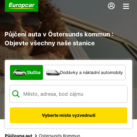
Půjčení auta v Östersunds kommun :
Objevte všechny naše stanice
Jaký typ vozidla?
Služba
Dodávky a nákladní automobily
Vyberte místo vyzvednutí
Půjčovna aut
Ostersunds Kommun