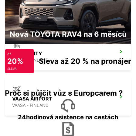
SUNDSVALL TRAIN STATION
SUNDSVALL - SWEDEN
Nová TOYOTA RAV4 na 6 měsíců
VAASA CITY
Až
20%
Sleva až 20 % na pronájem
VAASA - FINLAND
SLEVA
Proč si půjčit vůz s Europcarem ?
VAASA AIRPORT
VAASA - FINLAND
24hodinová asistence na cestách