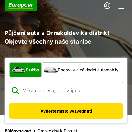
Půjčení auta v Örnsköldsviks distrikt :
Objevte všechny naše stanice
Jaký typ vozidla?
Služba
Dodávky a nákladní automobily
Vyberte místo vyzvednutí
Půjčovna aut
Ornskoldsvik District