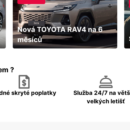
Nová TOYOTA RAV4 na 6
měsíců
IHNED k odběru za fantastických
podmínek
rem ?
dné skryté poplatky
Služba 24/7 na větš
velkých letišť