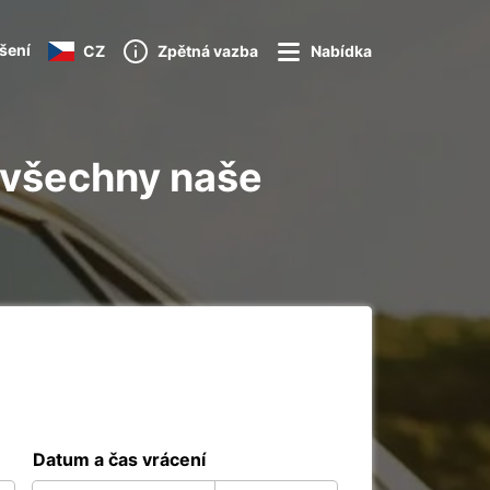
ášení
CZ
Zpětná vazba
Nabídka
 všechny naše
Datum a čas vrácení