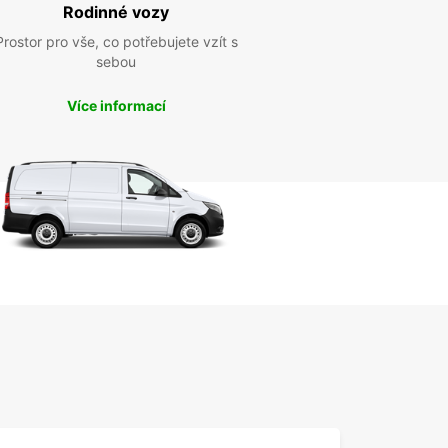
Rodinné vozy
Prostor pro vše, co potřebujete vzít s
sebou
Více informací