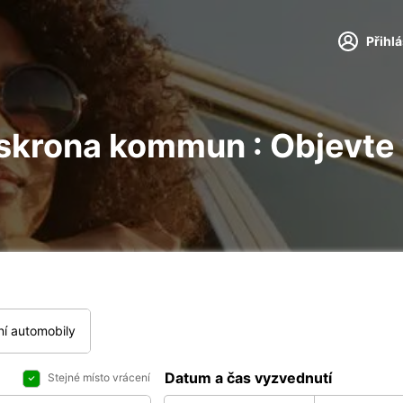
Přihl
rlskrona kommun : Objevte
í automobily
Datum a čas vyzvednutí
Stejné místo vrácení