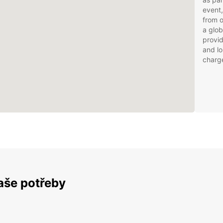
event,
from 
a glob
provid
and lo
charg
vaše potřeby