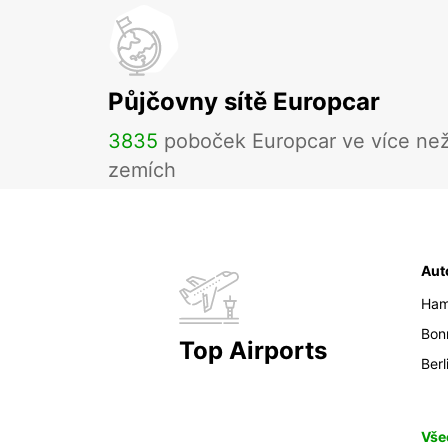
Půjčovny sítě Europcar
3835
poboček Europcar ve více ne
zemích
Aut
Ham
Bon
Top Airports
Berl
Vše