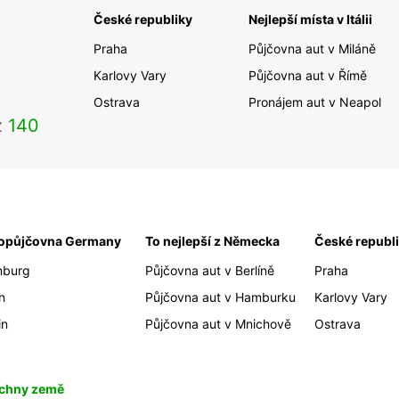
České republiky
Nejlepší místa v Itálii
Praha
Půjčovna aut v Miláně
Karlovy Vary
Půjčovna aut v Římě
Ostrava
Pronájem aut v Neapol
ž
140
opůjčovna Germany
To nejlepší z Německa
České republ
burg
Půjčovna aut v Berlíně
Praha
n
Půjčovna aut v Hamburku
Karlovy Vary
in
Půjčovna aut v Mnichově
Ostrava
chny země