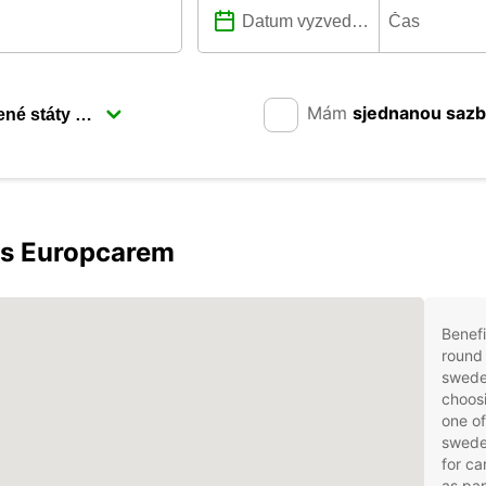
Mám
sjednanou saz
 s Europcarem
Benefi
round 
swede
choosi
one of
swede
for ca
as par