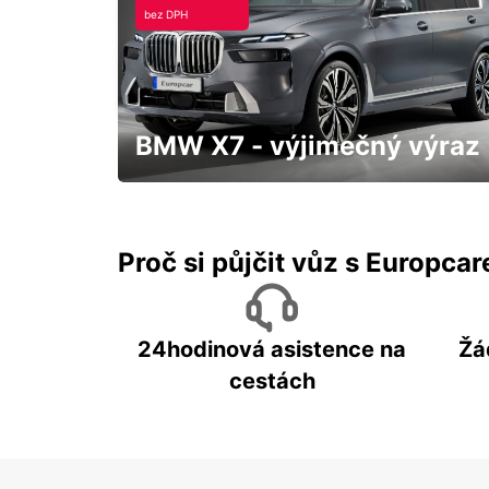
bez DPH
HASSLEHOLM RAILROAD SERVICE
HASSLEHOLM - SWEDEN
BMW X7 - výjimečný výraz
S přistavením až k Vám domů a třeba
hned "zítra"
Proč si půjčit vůz s Europca
24hodinová asistence na
Žá
cestách