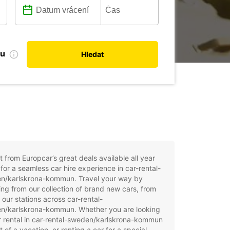
bu
Hledat
t from Europcar’s great deals available all year
for a seamless car hire experience in car-rental-
n/karlskrona-kommun. Travel your way by
ng from our collection of brand new cars, from
 our stations across car-rental-
n/karlskrona-kommun. Whether you are looking
r rental in car-rental-sweden/karlskrona-kommun
t of a vacation, or renting a car for a special