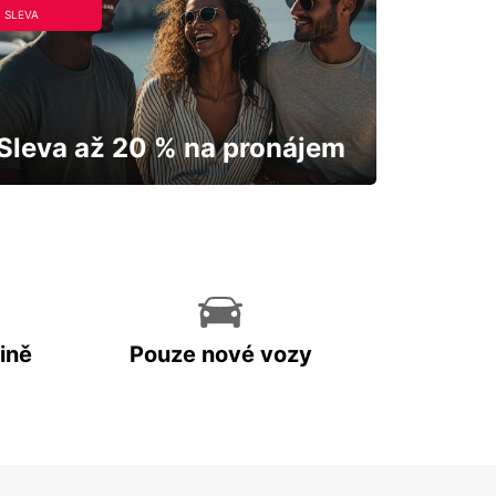
SLEVA
Sleva až 20 % na pronájem
Vaše auto vám odemkne mapu.
ině
Pouze nové vozy