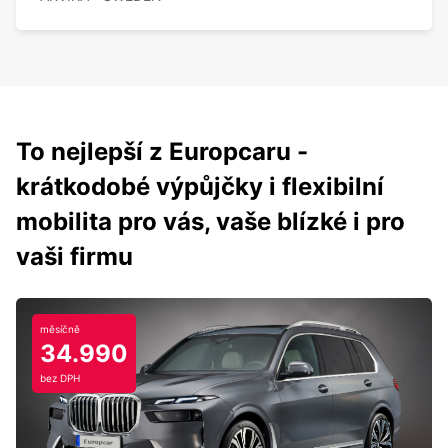
To nejlepší z Europcaru -
krátkodobé výpůjčky i flexibilní
mobilita pro vás, vaše blízké i pro
vaši firmu
měsíčně
34.990
bez DPH