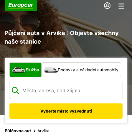
Půjčení auta v Arvika : Objevte všechny
naše stanice
Jaký typ vozidla?
Služba
Dodávky a nákladní automobily
Vyberte místo vyzvednutí
Půjčovna aut
Arvika