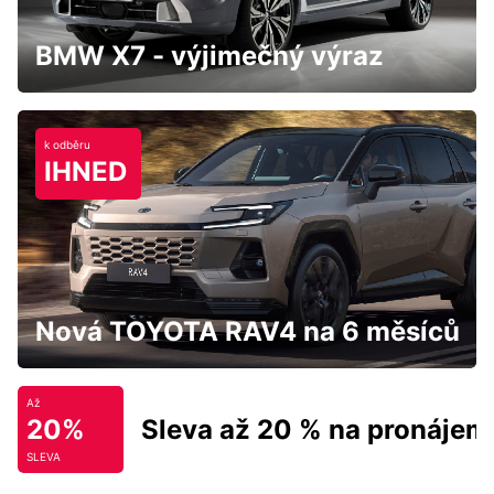
BMW X7 - výjimečný výraz
k odběru
IHNED
Nová TOYOTA RAV4 na 6 měsíců
Až
20%
Sleva až 20 % na pronájem
SLEVA