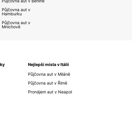
Půjčovna aut v Berlíně
Půjčovna aut v
Hamburku
Půjčovna aut v
Mnichově
iky
Nejlepší místa v Itálii
Půjčovna aut v Miláně
Půjčovna aut v Římě
Pronájem aut v Neapol