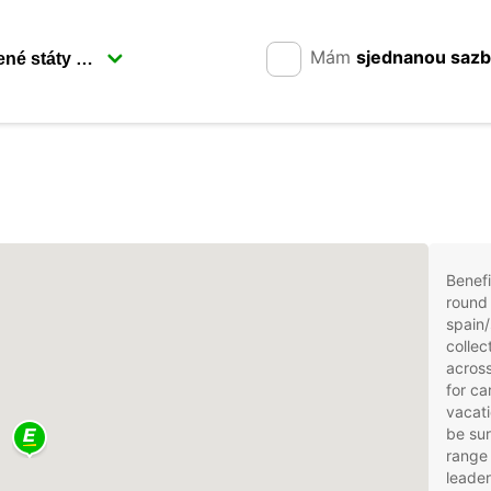
Mám
sjednanou saz
Benefi
round 
spain/
collec
across
for ca
vacati
be sur
range 
leader