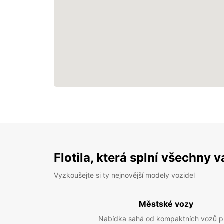
Flotila, která splní všechny 
Vyzkoušejte si ty nejnovější modely vozidel
Městské vozy
Nabídka sahá od kompaktních vozů p