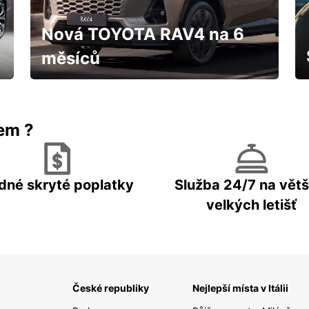
Nová TOYOTA RAV4 na 6
měsíců
IHNED k odběru za fantastických
podmínek
rem ?
dné skryté poplatky
Služba 24/7 na větš
velkých letišť
České republiky
Nejlepší místa v Itálii