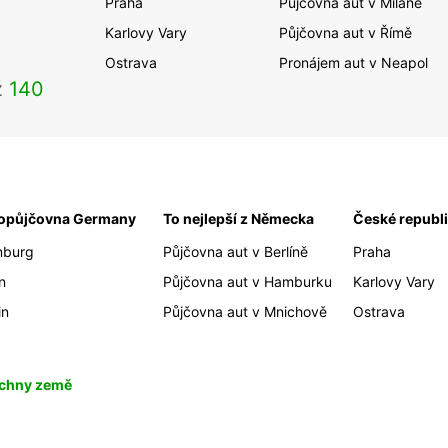
Praha
Půjčovna aut v Miláně
Karlovy Vary
Půjčovna aut v Římě
Ostrava
Pronájem aut v Neapol
ž
140
opůjčovna Germany
To nejlepší z Německa
České republ
burg
Půjčovna aut v Berlíně
Praha
n
Půjčovna aut v Hamburku
Karlovy Vary
in
Půjčovna aut v Mnichově
Ostrava
chny země