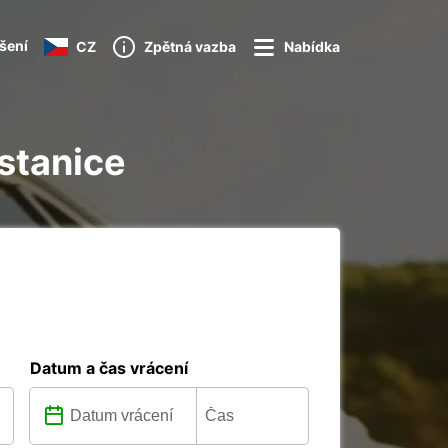
ášení
CZ
Zpětná vazba
Nabídka
 stanice
Datum a čas vrácení