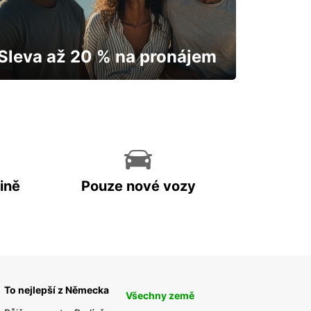
Sleva až 20 % na pronájem
Vaše auto vám odemkne mapu.
ině
Pouze nové vozy
To nejlepší z Německa
Všechny země