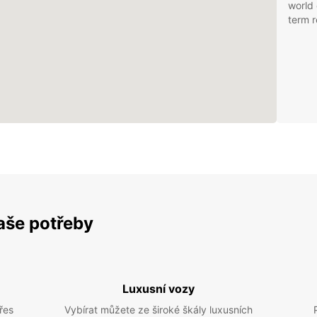
world 
term r
vaše potřeby
Luxusní vozy
řes
Vybírat můžete ze široké škály luxusních