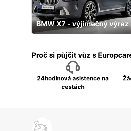
BARCELONA - SPAIN
BMW X7 - výjimečný výraz
S přistavením až k Vám domů a třeba
hned "zítra"
Proč si půjčit vůz s Europca
24hodinová asistence na
Žá
cestách