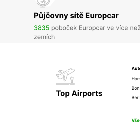
Půjčovny sítě Europcar
3835
poboček Europcar ve více ne
zemích
Aut
Ham
Bon
Top Airports
Berl
Vše