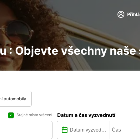
Přihl
ou : Objevte všechny naše
í automobily
Datum a čas vyzvednutí
Stejné místo vrácení