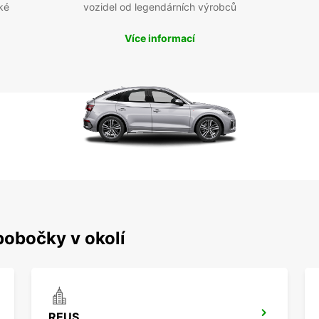
ké
vozidel od legendárních výrobců
Více informací
pobočky v okolí
REUS