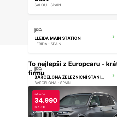
SALOU - SPAIN
LLEIDA MAIN STATION
LERIDA - SPAIN
To nejlepší z Europcaru - krát
firmu
BARCELONA ŽELEZNICNÍ STANICE (STANICE D SANTS)
BARCELONA - SPAIN
měsíčně
34.990
bez DPH
BARCELONA POBLENOU SUPERSITE