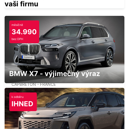
vaši firmu
měsíčně
34.990
BIARRITZ TARNOS
bez DPH
TARNOS - FRANCE
BMW X7 - výjimečný výraz
CAPBRETON HOSSEGOR
CAPBRETON - FRANCE
k odběru
IHNED
PAMPLONA
PAMPLONA - SPAIN