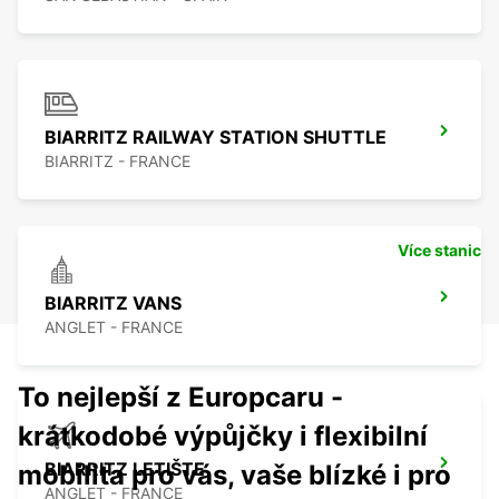
BIARRITZ RAILWAY STATION SHUTTLE
BIARRITZ - FRANCE
Více stanic
BIARRITZ VANS
ANGLET - FRANCE
To nejlepší z Europcaru -
krátkodobé výpůjčky i flexibilní
BIARRITZ LETIŠTE
mobilita pro vás, vaše blízké i pro
ANGLET - FRANCE