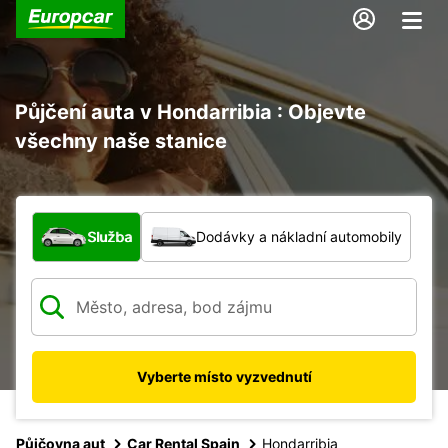
Půjčení auta v Hondarribia : Objevte
všechny naše stanice
Jaký typ vozidla?
Služba
Dodávky a nákladní automobily
Vyberte místo vyzvednutí
Půjčovna aut
Car Rental Spain
Hondarribia