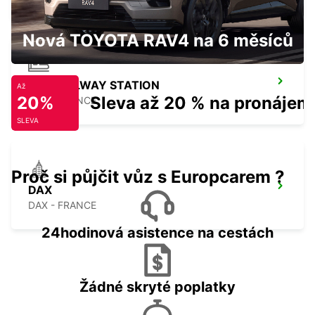
Nová TOYOTA RAV4 na 6 měsíců
DAX RAILWAY STATION
Až
20%
Sleva až 20 % na pronájem
DAX - FRANCE
SLEVA
Proč si půjčit vůz s Europcarem ?
DAX
DAX - FRANCE
24hodinová asistence na cestách
Žádné skryté poplatky