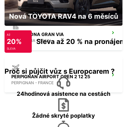
Nová TOYOTA RAV4 na 6 měsíců
BARCELONA GRAN VIA
Až
20%
Sleva až 20 % na pronájem
BARCELONA - SPAIN
SLEVA
Proč si půjčit vůz s Europcarem ?
PERPIGNAN AIRPORT OPEN 2 12 25
PERPIGNAN - FRANCE
24hodinová asistence na cestách
Žádné skryté poplatky