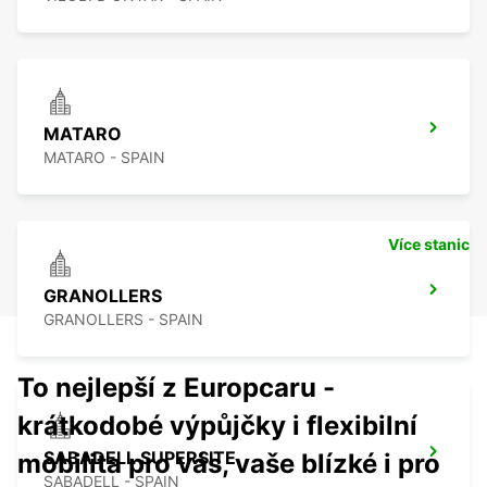
MATARO
MATARO - SPAIN
Více stanic
GRANOLLERS
GRANOLLERS - SPAIN
To nejlepší z Europcaru -
krátkodobé výpůjčky i flexibilní
SABADELL SUPERSITE
mobilita pro vás, vaše blízké i pro
SABADELL - SPAIN