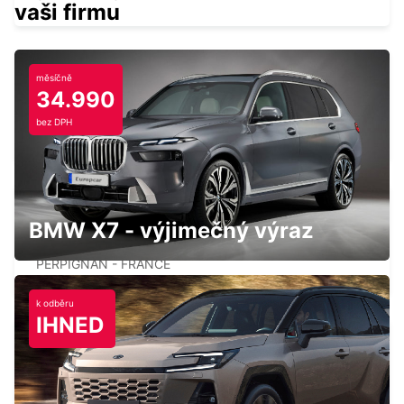
vaši firmu
měsíčně
34.990
PERPIGNAN ST CHARLES OPEN 2 12 25
bez DPH
PERPIGNAN - FRANCE
BMW X7 - výjimečný výraz
PERPIGNAN RAILWAY OPEN 2 12 25
PERPIGNAN - FRANCE
k odběru
IHNED
BARCELONA POBLENOU SUPERSITE
BARCELONA - SPAIN