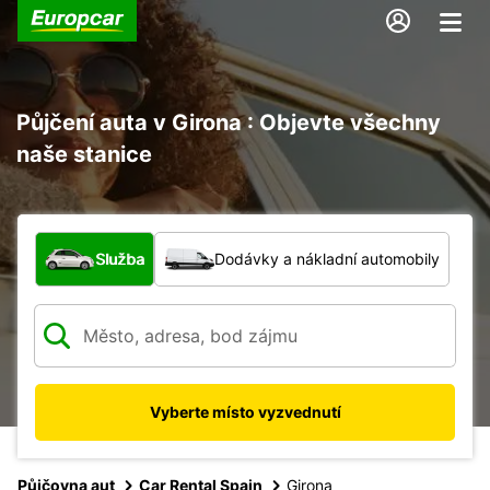
Půjčení auta v Girona : Objevte všechny
naše stanice
Jaký typ vozidla?
Služba
Dodávky a nákladní automobily
Vyberte místo vyzvednutí
Půjčovna aut
Car Rental Spain
Girona