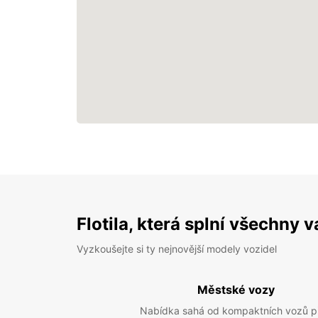
Flotila, která splní všechny 
Vyzkoušejte si ty nejnovější modely vozidel
Městské vozy
Nabídka sahá od kompaktních vozů p