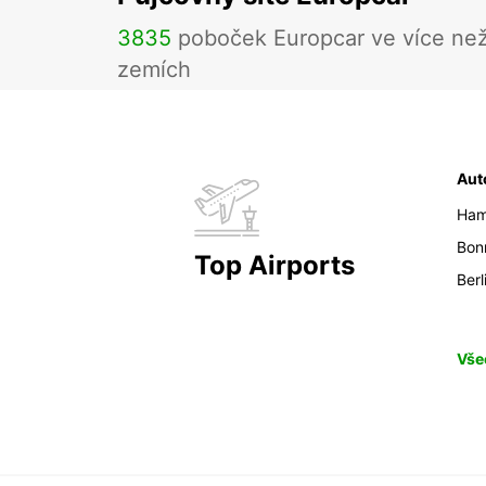
3835
poboček Europcar ve více ne
zemích
Aut
Ham
Bon
Top Airports
Berl
Vše