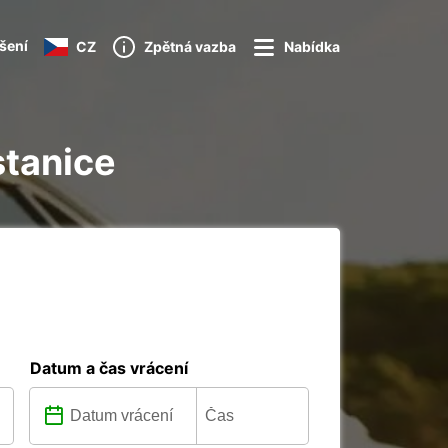
ášení
CZ
Zpětná vazba
Nabídka
stanice
Datum a čas vrácení