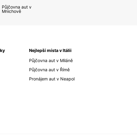
Půjčovna aut v
Mnichově
iky
Nejlepší místa v Itálii
Půjčovna aut v Miláně
Půjčovna aut v Římě
Pronájem aut v Neapol