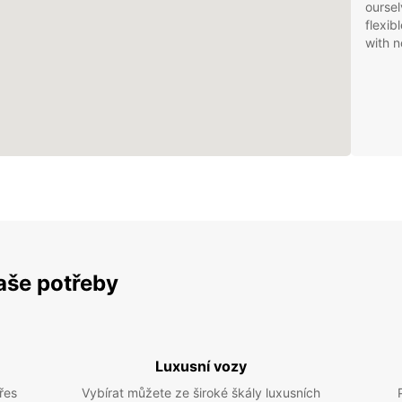
oursel
flexib
with n
vaše potřeby
Luxusní vozy
řes
Vybírat můžete ze široké škály luxusních