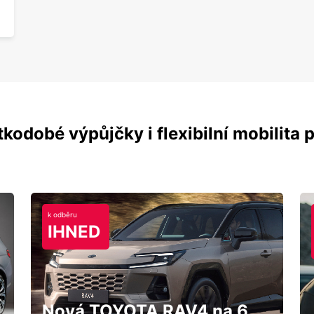
kodobé výpůjčky i flexibilní mobilita p
k odběru
IHNED
Nová TOYOTA RAV4 na 6