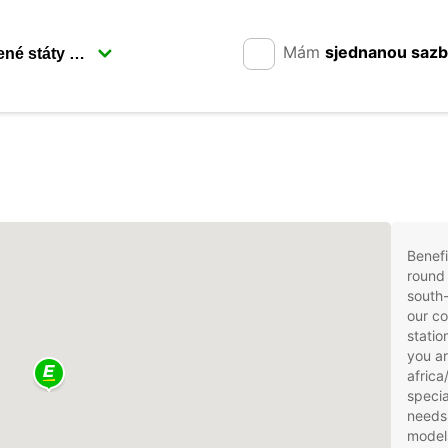
Mám
sjednanou saz
Benefi
round 
south-
our co
statio
you ar
africa
specia
needs
models