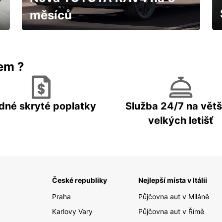
měsíců
IHNED k odběru za fantastických
podmínek
rem ?
dné skryté poplatky
Služba 24/7 na větš
velkých letišť
České republiky
Nejlepší místa v Itálii
Praha
Půjčovna aut v Miláně
Karlovy Vary
Půjčovna aut v Římě