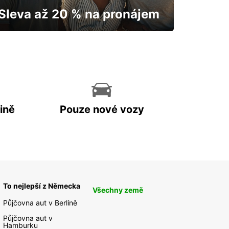
Sleva až 20 % na pronájem
Vaše auto vám odemkne mapu.
ině
Pouze nové vozy
To nejlepší z Německa
Všechny země
Půjčovna aut v Berlíně
Půjčovna aut v
Hamburku