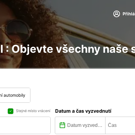
Přihl
rl : Objevte všechny naše 
í automobily
Datum a čas vyzvednutí
Stejné místo vrácení