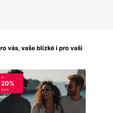
ro vás, vaše blízké i pro vaši
Až
20%
SLEVA