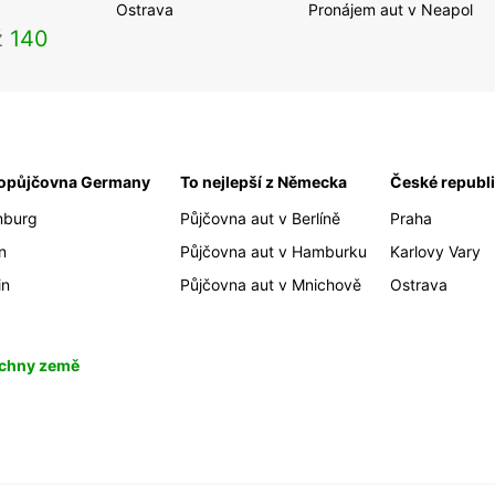
Ostrava
Pronájem aut v Neapol
ž
140
opůjčovna Germany
To nejlepší z Německa
České republ
burg
Půjčovna aut v Berlíně
Praha
n
Půjčovna aut v Hamburku
Karlovy Vary
in
Půjčovna aut v Mnichově
Ostrava
chny země