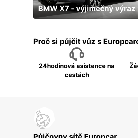
BMW X7 - výjimečný výraz
S přistavením až k Vám domů a třeba
hned "zítra"
Proč si půjčit vůz s Europca
24hodinová asistence na
Žá
cestách
Půjčovny sítě Europcar