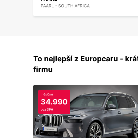
PAARL - SOUTH AFRICA
To nejlepší z Europcaru - krát
firmu
měsíčně
34.990
bez DPH