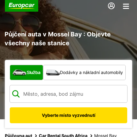
Půjčení auta v Mossel Bay : Objevte
všechny naše stanice
Jaký typ vozidla?
Služba
Dodávky a nákladní automobily
Vyberte místo vyzvednutí
Půjčovna aut
Car Rental South Africa
Mossel Bay