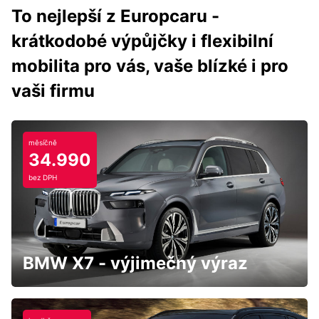
To nejlepší z Europcaru -
krátkodobé výpůjčky i flexibilní
mobilita pro vás, vaše blízké i pro
vaši firmu
měsíčně
34.990
bez DPH
BMW X7 - výjimečný výraz