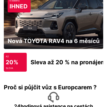
k odběru
IHNED
Nová TOYOTA RAV4 na 6 měsíců
Až
20%
Sleva až 20 % na pronájem
SLEVA
Proč si půjčit vůz s Europcarem ?
24hodinová asistence na cestách