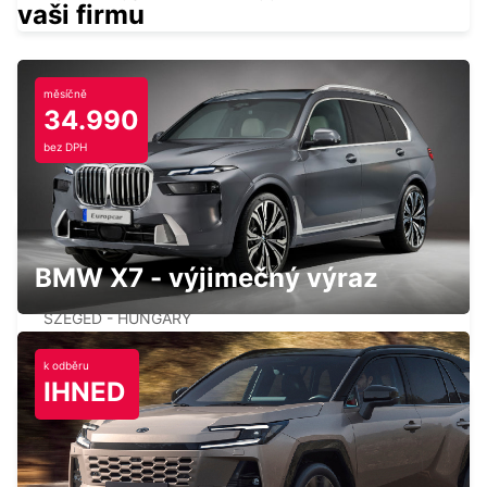
vaši firmu
měsíčně
34.990
TIMISOARA AIRPORT
bez DPH
TIMISOARA - ROMANIA
BMW X7 - výjimečný výraz
SZEGED
SZEGED - HUNGARY
k odběru
IHNED
SARAJEVO HOTEL PRESIDENT
SARAJEVO - BOSNIA AND HERZEGOVINA