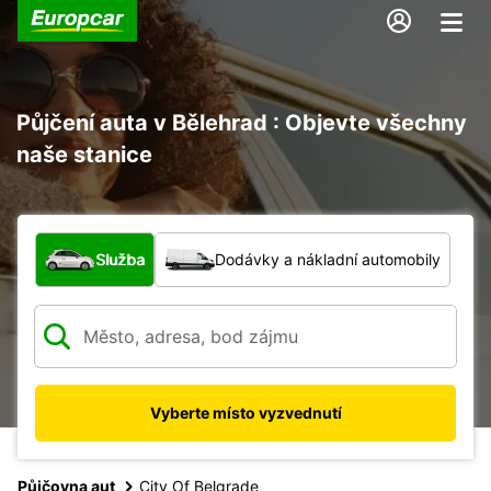
Půjčení auta v Bělehrad : Objevte všechny
naše stanice
Jaký typ vozidla?
Služba
Dodávky a nákladní automobily
Vyberte místo vyzvednutí
Půjčovna aut
City Of Belgrade