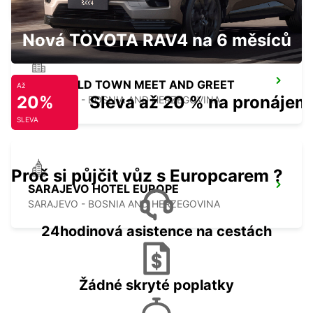
Nová TOYOTA RAV4 na 6 měsíců
HOTEL OLD TOWN MEET AND GREET
Až
20%
Sleva až 20 % na pronájem
SARAJEVO - BOSNIA AND HERZEGOVINA
SLEVA
Proč si půjčit vůz s Europcarem ?
SARAJEVO HOTEL EUROPE
SARAJEVO - BOSNIA AND HERZEGOVINA
24hodinová asistence na cestách
Žádné skryté poplatky