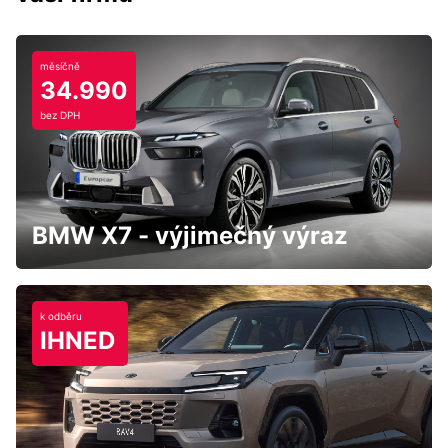
měsíčně
34.990
bez DPH
BMW X7 - výjimečný výraz
k odběru
IHNED