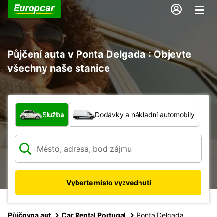
Půjčení auta v Ponta Delgada : Objevte
všechny naše stanice
Jaký typ vozidla?
Služba
Dodávky a nákladní automobily
Vyberte místo vyzvednutí
Půjčovna aut
Car Rental Portugal
Ponta Delgada