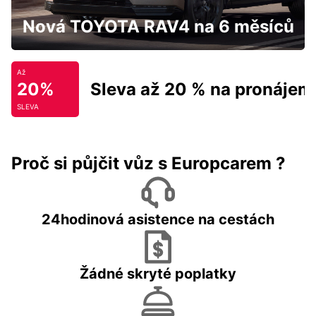
Nová TOYOTA RAV4 na 6 měsíců
Až
20%
Sleva až 20 % na pronájem
SLEVA
Proč si půjčit vůz s Europcarem ?
24hodinová asistence na cestách
Žádné skryté poplatky