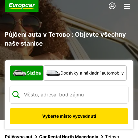
Půjčení auta v Тетово : Objevte všechny
naše stanice
Jaký typ vozidla?
Služba
Dodávky a nákladní automobily
Vyberte místo vyzvednutí
Půjčovna aut
Car Rental North Macedonia
Tetovo