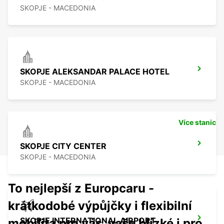
SKOPJE - MACEDONIA
SKOPJE ALEKSANDAR PALACE HOTEL
SKOPJE - MACEDONIA
Více stanic
SKOPJE CITY CENTER
SKOPJE - MACEDONIA
To nejlepší z Europcaru -
krátkodobé výpůjčky i flexibilní
SKOPJE INTERNATIONAL AIRPORT
mobilita pro vás, vaše blízké i pro