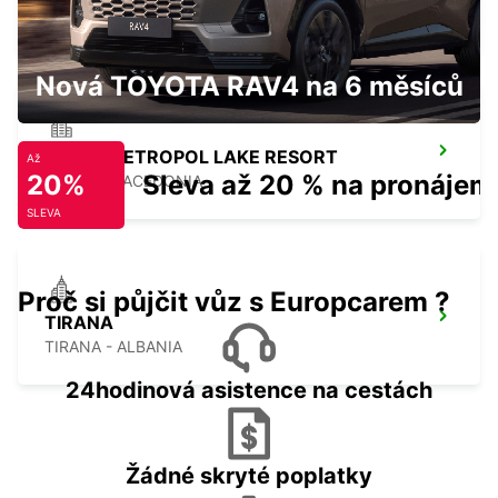
OHRID - MACEDONIA
Nová TOYOTA RAV4 na 6 měsíců
OHRID METROPOL LAKE RESORT
Až
20%
Sleva až 20 % na pronájem
OHRID - MACEDONIA
SLEVA
Proč si půjčit vůz s Europcarem ?
TIRANA
TIRANA - ALBANIA
24hodinová asistence na cestách
Žádné skryté poplatky