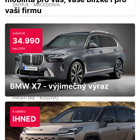
SKOPJE - MACEDONIA
vaši firmu
měsíčně
34.990
PRISHTINA INTERATIONAL AIRPORT
bez DPH
LIPJAN - KOSOVO
BMW X7 - výjimečný výraz
PRISHTINA CITY
PRISHTINE - KOSOVO
k odběru
IHNED
OHRID ST PAUL THE APOSTLE AIRPORT