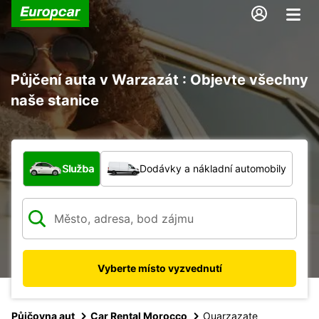
Půjčení auta v Warzazát : Objevte všechny
naše stanice
Jaký typ vozidla?
Služba
Dodávky a nákladní automobily
Vyberte místo vyzvednutí
Půjčovna aut
Car Rental Morocco
Ouarzazate