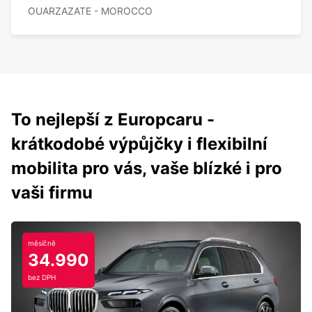
OUARZAZATE - MOROCCO
To nejlepší z Europcaru -
krátkodobé výpůjčky i flexibilní
mobilita pro vás, vaše blízké i pro
vaši firmu
měsíčně
34.990
bez DPH