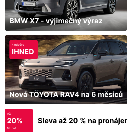
BMW X7 - výjimečný výraz
k odběru
IHNED
Nová TOYOTA RAV4 na 6 měsíců
Až
20%
Sleva až 20 % na pronájem
SLEVA