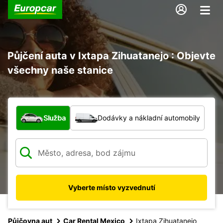
Půjčení auta v Ixtapa Zihuatanejo : Objevte
všechny naše stanice
Jaký typ vozidla?
Služba
Dodávky a nákladní automobily
Vyberte místo vyzvednutí
Půjčovna aut
Car Rental Mexico
Ixtapa Zihuatanejo