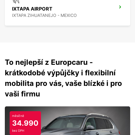
IXTAPA AIRPORT
IXTAPA ZIHUATANEJO - MEXICO
To nejlepší z Europcaru -
krátkodobé výpůjčky i flexibilní
mobilita pro vás, vaše blízké i pro
vaši firmu
měsíčně
34.990
bez DPH