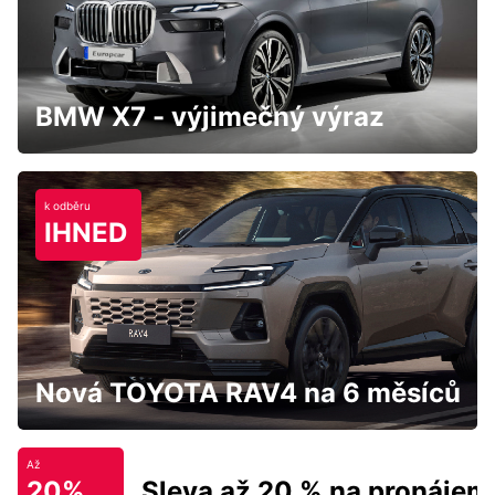
BMW X7 - výjimečný výraz
k odběru
IHNED
Nová TOYOTA RAV4 na 6 měsíců
Až
20%
Sleva až 20 % na pronájem