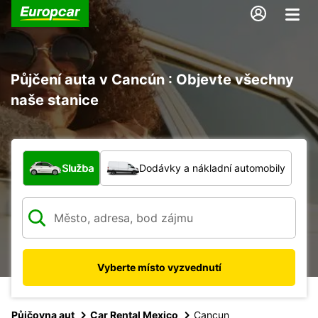
Půjčení auta v Cancún : Objevte všechny
naše stanice
Jaký typ vozidla?
Služba
Dodávky a nákladní automobily
Vyberte místo vyzvednutí
Půjčovna aut
Car Rental Mexico
Cancun