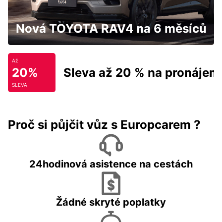
Nová TOYOTA RAV4 na 6 měsíců
Až
20%
Sleva až 20 % na pronájem
SLEVA
Proč si půjčit vůz s Europcarem ?
24hodinová asistence na cestách
Žádné skryté poplatky