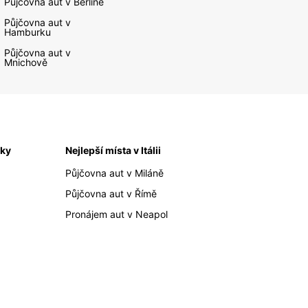
Půjčovna aut v Berlíně
Půjčovna aut v
Hamburku
Půjčovna aut v
Mnichově
iky
Nejlepší místa v Itálii
Půjčovna aut v Miláně
Půjčovna aut v Římě
Pronájem aut v Neapol