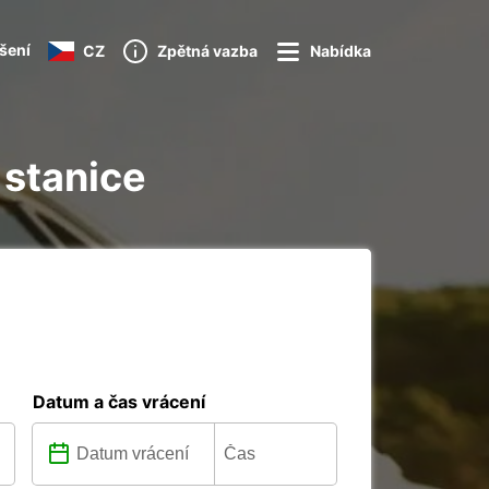
ášení
CZ
Zpětná vazba
Nabídka
 stanice
Datum a čas vrácení