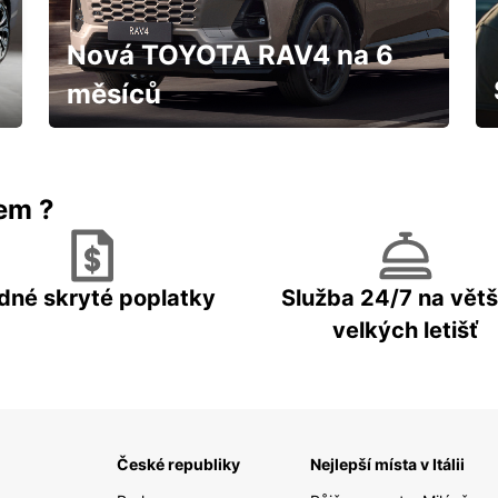
Nová TOYOTA RAV4 na 6
měsíců
IHNED k odběru za fantastických
podmínek
rem ?
dné skryté poplatky
Služba 24/7 na větš
velkých letišť
České republiky
Nejlepší místa v Itálii