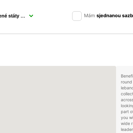
Mám
sjednanou saz
Benefi
round 
lebano
collec
across
lookin
part o
you wi
wide r
leader