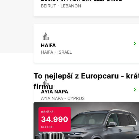
BEIRUT - LEBANON
HAIFA
HAIFA - ISRAEL
To nejlepší z Europcaru - krát
firmu
AYIA NAPA
AYIA NAPA - CYPRUS
měsíčně
34.990
bez DPH
HERZLIYA