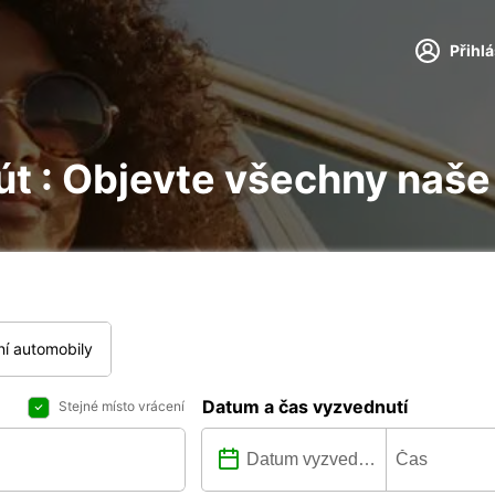
Přihl
rút : Objevte všechny naše
í automobily
Datum a čas vyzvednutí
Stejné místo vrácení