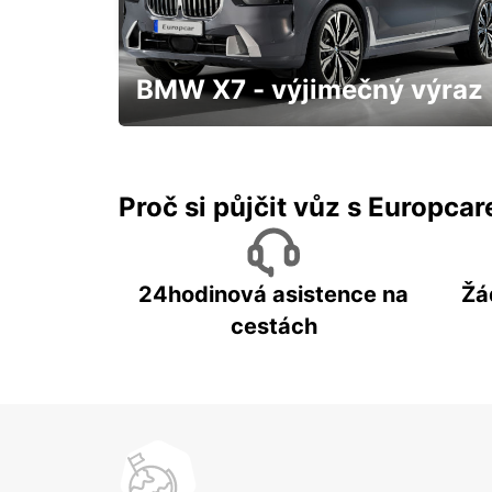
HERZLIYA - ISRAEL
BMW X7 - výjimečný výraz
S přistavením až k Vám domů a třeba
hned "zítra"
Proč si půjčit vůz s Europca
24hodinová asistence na
Žá
cestách