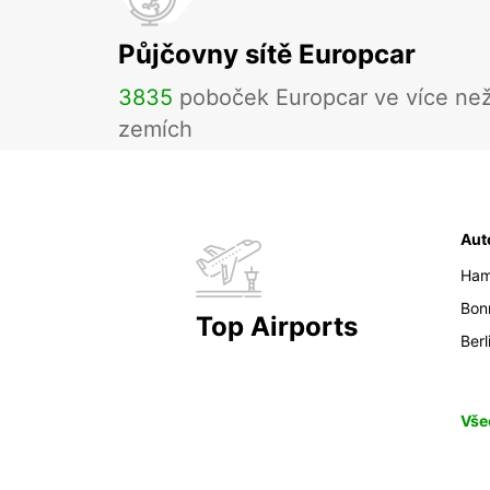
Půjčovny sítě Europcar
3835
poboček Europcar ve více ne
zemích
Aut
Ham
Bon
Top Airports
Berl
Vše