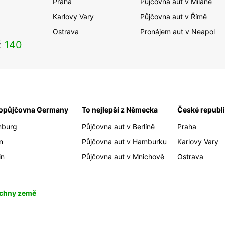
Praha
Půjčovna aut v Miláně
Karlovy Vary
Půjčovna aut v Římě
Ostrava
Pronájem aut v Neapol
ž
140
opůjčovna Germany
To nejlepší z Německa
České republ
burg
Půjčovna aut v Berlíně
Praha
n
Půjčovna aut v Hamburku
Karlovy Vary
in
Půjčovna aut v Mnichově
Ostrava
chny země