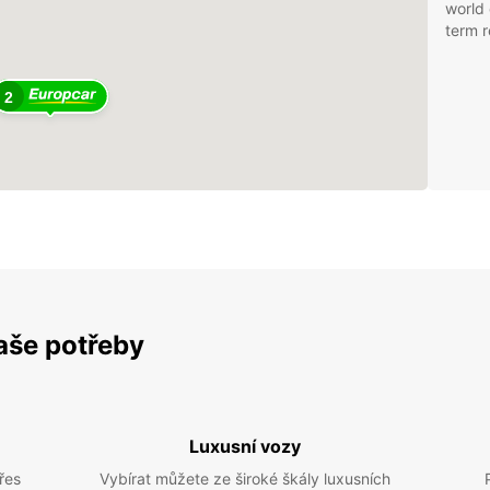
world 
term r
2
vaše potřeby
Luxusní vozy
řes
Vybírat můžete ze široké škály luxusních