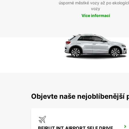
úsporné městké vozy až po ekologic
vozy
Více informací
Objevte naše nejoblíbenější 
BEIRUT INT AIRPORT SELF DRIVE