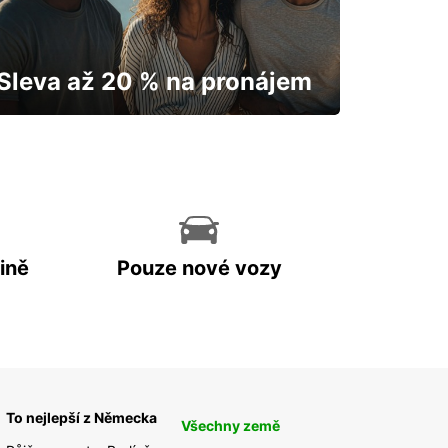
Sleva až 20 % na pronájem
Vaše auto vám odemkne mapu.
ině
Pouze nové vozy
To nejlepší z Německa
Všechny země