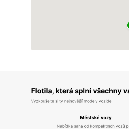
Flotila, která splní všechny 
Vyzkoušejte si ty nejnovější modely vozidel
Městské vozy
Nabídka sahá od kompaktních vozů p