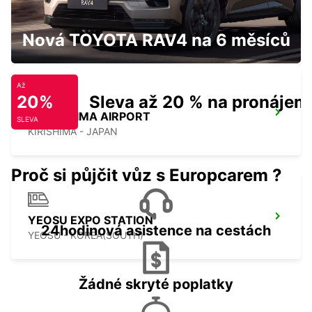
NAGASAKI AIRPORT
OMURA - JAPAN
Nová TOYOTA RAV4 na 6 měsíců
Až
20%
Sleva až 20 % na pronájem
KAGOSHIMA AIRPORT
SLEVA
KIRISHIMA - JAPAN
Proč si půjčit vůz s Europcarem ?
YEOSU EXPO STATION
24hodinová asistence na cestách
YEOSU - KOREA(SOUTH)
Žádné skryté poplatky