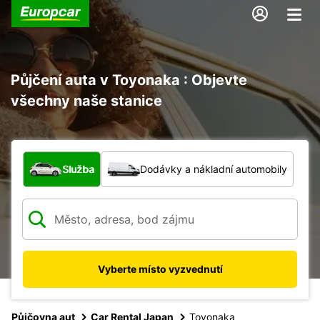
Půjčení auta v Toyonaka : Objevte
všechny naše stanice
Jaký typ vozidla?
Služba
Dodávky a nákladní automobily
Vyberte místo vyzvednutí
Půjčovna aut
Car Rental Japan
Toyonaka