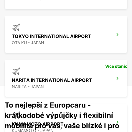
TOKYO INTERNATIONAL AIRPORT
OTA KU - JAPAN
Více stanic
NARITA INTERNATIONAL AIRPORT
NARITA - JAPAN
To nejlepší z Europcaru -
krátkodobé výpůjčky i flexibilní
KUMAMOTO AIRPORT
mobilita pro vás, vaše blízké i pro
KUMAMOTO - JAPAN