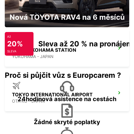
GWANGJU
GWANGJU - KOREA(SOUTH)
Nová TOYOTA RAV4 na 6 měsíců
Až
20%
Sleva až 20 % na pronájem
SHIN YOKOHAMA STATION
SLEVA
YOKOHAMA - JAPAN
Proč si půjčit vůz s Europcarem ?
TOKYO INTERNATIONAL AIRPORT
24hodinová asistence na cestách
OTA KU - JAPAN
Žádné skryté poplatky