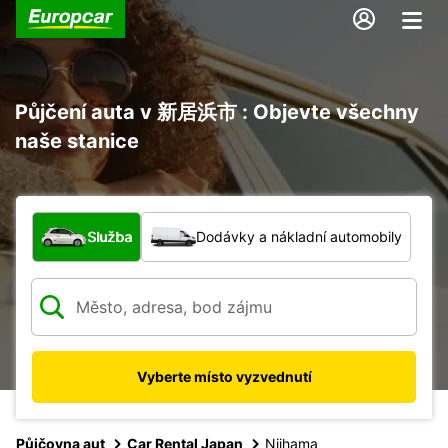
Půjčení auta v 新居浜市 : Objevte všechny
naše stanice
Jaký typ vozidla?
Služba
Dodávky a nákladní automobily
Vyberte místo vyzvednutí
Půjčovna aut
Car Rental Japan
Niihama