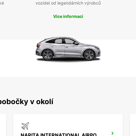
ké
vozidel od legendárních výrobců
Více informací
pobočky v okolí
NARITA INTERNATIONAL AIRPORT