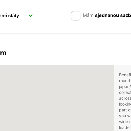
Mám
sjednanou saz
em
Benefi
round 
japan/
collec
across
lookin
part o
you wi
wide r
leader