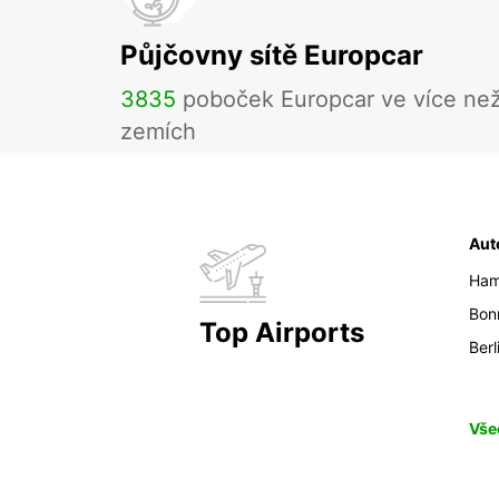
Půjčovny sítě Europcar
3835
poboček Europcar ve více ne
zemích
Aut
Ham
Bon
Top Airports
Berl
Vše