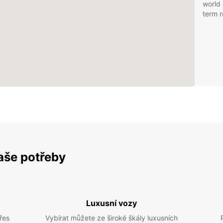
world 
term r
vaše potřeby
Luxusní vozy
řes
Vybírat můžete ze široké škály luxusních