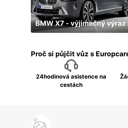
SEOUL - KOREA(SOUTH)
BMW X7 - výjimečný výraz
S přistavením až k Vám domů a třeba
hned "zítra"
Proč si půjčit vůz s Europca
24hodinová asistence na
Žá
cestách