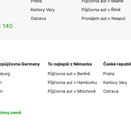
Praha
Půjčovna aut v Miláně
Karlovy Vary
Půjčovna aut v Římě
Ostrava
Pronájem aut v Neapol
ž
140
opůjčovna Germany
To nejlepší z Německa
České republ
burg
Půjčovna aut v Berlíně
Praha
n
Půjčovna aut v Hamburku
Karlovy Vary
in
Půjčovna aut v Mnichově
Ostrava
chny země