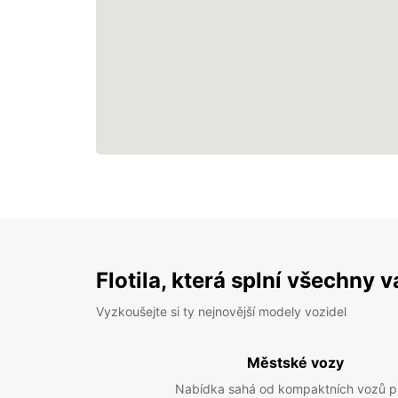
Flotila, která splní všechny 
Vyzkoušejte si ty nejnovější modely vozidel
Městské vozy
Nabídka sahá od kompaktních vozů p