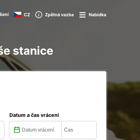
ášení
CZ
Zpětná vazba
Nabídka
še stanice
Datum a čas vrácení