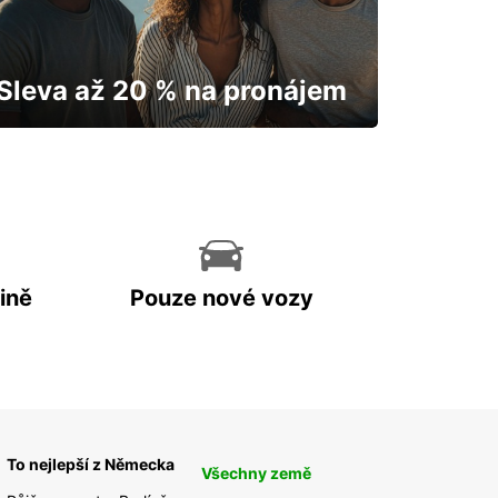
Sleva až 20 % na pronájem
Vaše auto vám odemkne mapu.
ině
Pouze nové vozy
To nejlepší z Německa
Všechny země