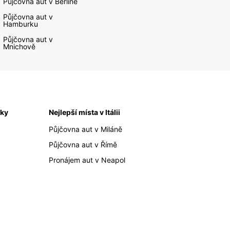
Půjčovna aut v Berlíně
Půjčovna aut v
Hamburku
Půjčovna aut v
Mnichově
iky
Nejlepší místa v Itálii
Půjčovna aut v Miláně
Půjčovna aut v Římě
Pronájem aut v Neapol