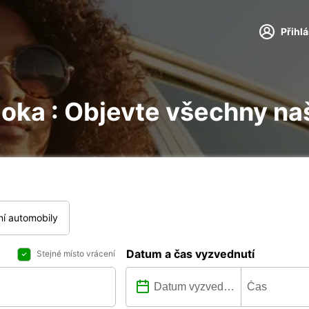
Přihl
ioka : Objevte všechny na
í automobily
Datum a čas vyzvednutí
Stejné místo vrácení