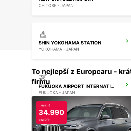
CHITOSE - JAPAN
SHIN YOKOHAMA STATION
YOKOHAMA - JAPAN
To nejlepší z Europcaru - krát
firmu
FUKUOKA AIRPORT INTERNATIONAL TERMINAL
FUKUOKA - JAPAN
měsíčně
34.990
bez DPH
YONGSAN DOWNTOWN