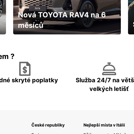
Nová TOYOTA RAV4 na 6
měsíců
IHNED k odběru za fantastických
podmínek
rem ?
dné skryté poplatky
Služba 24/7 na větš
velkých letišť
České republiky
Nejlepší místa v Itálii