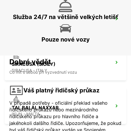
Služba 24/7 na většině velkých letišť
AUGUSTA (SICILY)
AUGUSTA - ITALY
Pouze nové vozy
Dobré vědět
SIRACUSA (SICILY)
SIRACUSA - ITALY
Co mít s sebou při vyzvednutí vozu
Váš platný řidičský průkaz
V případě potřeby - oficiální překlad vašeho
TAL BALAL NAXXAR
řidičského průkazu nebo mezinárodního
IKLIN - MALTA
řidičského průkazu pro hlavního řidiče a
jakéhokoli dalšího řidiče. Upozorňujeme, že pokud
byl váš řidičský průkaz vydán ve Spojeném