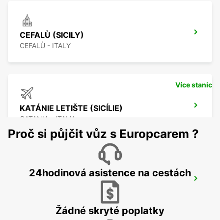
CEFALÙ (SICILY)
CEFALÙ - ITALY
Více stanic
KATÁNIE LETIŠTE (SICÍLIE)
CATANIA - ITALY
Proč si půjčit vůz s Europcarem ?
24hodinová asistence na cestách
CATANIA (SICILY)
CATANIA - ITALY
Žádné skryté poplatky