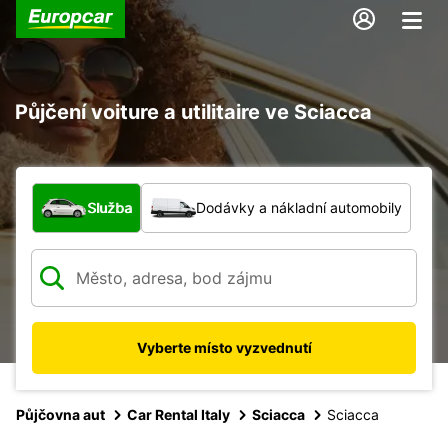
Půjčení voiture a utilitaire ve Sciacca
Jaký typ vozidla?
Služba
Dodávky a nákladní automobily
Vyberte místo vyzvednutí
Půjčovna aut
Car Rental Italy
Sciacca
Sciacca