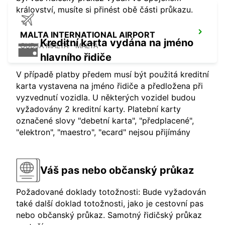
království, musíte si přinést obě části průkazu.
MALTA INTERNATIONAL AIRPORT
Kreditní karta vydána na jméno
GUDJA MALTA - MALTA
hlavního řidiče
V případě platby předem musí být použitá kreditní
karta vystavena na jméno řidiče a předložena při
vyzvednutí vozidla. U některých vozidel budou
vyžadovány 2 kreditní karty. Platební karty
označené slovy "debetní karta", "předplacené",
"elektron", "maestro", "ecard" nejsou přijímány
Váš pas nebo občanský průkaz
Požadované doklady totožnosti: Bude vyžadován
také další doklad totožnosti, jako je cestovní pas
nebo občanský průkaz. Samotný řidičský průkaz