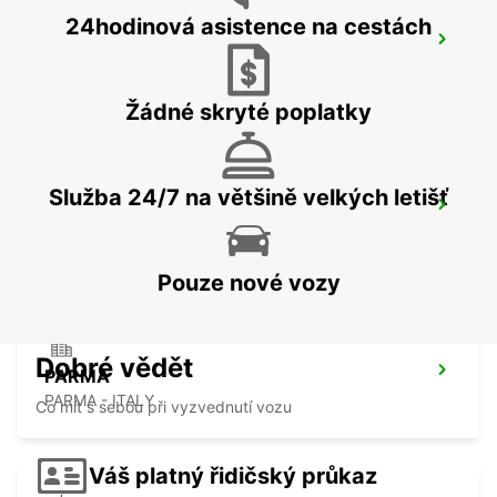
24hodinová asistence na cestách
GENOA
GENOVA - ITALY
Žádné skryté poplatky
Služba 24/7 na většině velkých letišť
GENOA AIRPORT
GENOVA - ITALY
Pouze nové vozy
Dobré vědět
PARMA
PARMA - ITALY
Co mít s sebou při vyzvednutí vozu
Váš platný řidičský průkaz