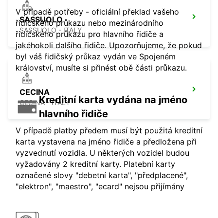
V případě potřeby - oficiální překlad vašeho
SASSUOLO
řidičského průkazu nebo mezinárodního
SASSUOLO - ITALY
řidičského průkazu pro hlavního řidiče a
jakéhokoli dalšího řidiče. Upozorňujeme, že pokud
byl váš řidičský průkaz vydán ve Spojeném
království, musíte si přinést obě části průkazu.
CECINA
Kreditní karta vydána na jméno
CECINA - ITALY
hlavního řidiče
V případě platby předem musí být použitá kreditní
karta vystavena na jméno řidiče a předložena při
vyzvednutí vozidla. U některých vozidel budou
vyžadovány 2 kreditní karty. Platební karty
označené slovy "debetní karta", "předplacené",
"elektron", "maestro", "ecard" nejsou přijímány