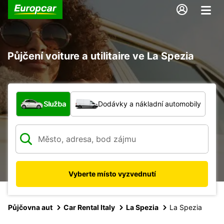
Půjčení voiture a utilitaire ve La Spezia
Jaký typ vozidla?
Služba
Dodávky a nákladní automobily
Vyberte místo vyzvednutí
Půjčovna aut
Car Rental Italy
La Spezia
La Spezia