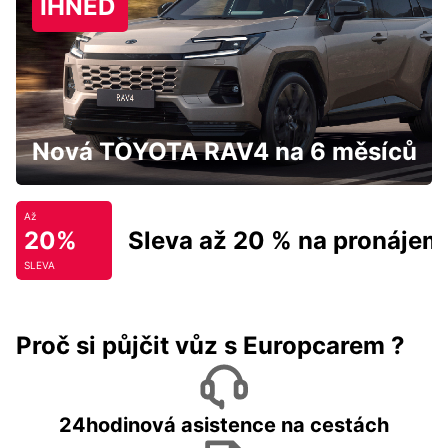
IHNED
Nová TOYOTA RAV4 na 6 měsíců
Až
20%
Sleva až 20 % na pronájem
SLEVA
Proč si půjčit vůz s Europcarem ?
24hodinová asistence na cestách