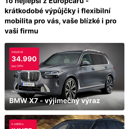
To nejlepší z Europcaru -
krátkodobé výpůjčky i flexibilní
mobilita pro vás, vaše blízké i pro
vaši firmu
měsíčně
34.990
bez DPH
BMW X7 - výjimečný výraz
k odběru