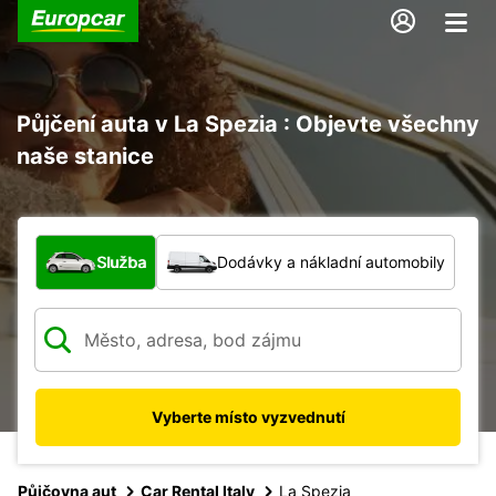
Půjčení auta v La Spezia : Objevte všechny
naše stanice
Jaký typ vozidla?
Služba
Dodávky a nákladní automobily
Vyberte místo vyzvednutí
Půjčovna aut
Car Rental Italy
La Spezia