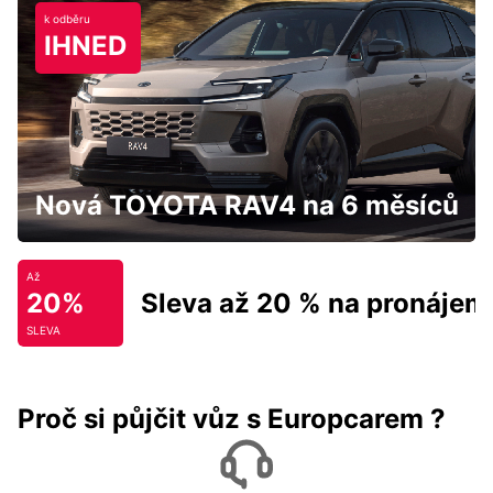
k odběru
IHNED
Nová TOYOTA RAV4 na 6 měsíců
Až
20%
Sleva až 20 % na pronájem
SLEVA
Proč si půjčit vůz s Europcarem ?