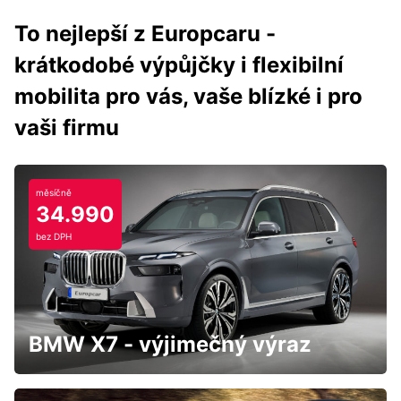
To nejlepší z Europcaru -
krátkodobé výpůjčky i flexibilní
mobilita pro vás, vaše blízké i pro
vaši firmu
měsíčně
34.990
bez DPH
BMW X7 - výjimečný výraz