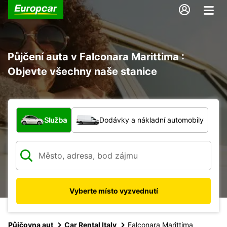
Půjčení auta v Falconara Marittima :
Objevte všechny naše stanice
Jaký typ vozidla?
Služba
Dodávky a nákladní automobily
Vyberte místo vyzvednutí
Půjčovna aut
Car Rental Italy
Falconara Marittima