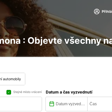
Přihl
mona : Objevte všechny n
í automobily
Datum a čas vyzvednutí
Stejné místo vrácení