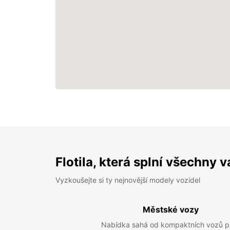
Flotila, která splní všechny 
Vyzkoušejte si ty nejnovější modely vozidel
Městské vozy
Nabídka sahá od kompaktních vozů p