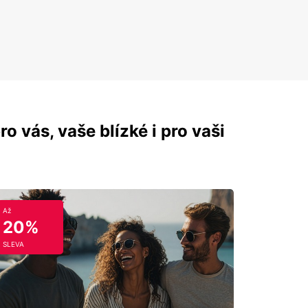
ro vás, vaše blízké i pro vaši
Až
20%
SLEVA