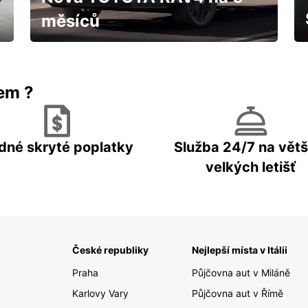
měsíců
IHNED k odběru za fantastických
podmínek
rem ?
dné skryté poplatky
Služba 24/7 na větš
velkých letišť
České republiky
Nejlepší místa v Itálii
Praha
Půjčovna aut v Miláně
Karlovy Vary
Půjčovna aut v Římě