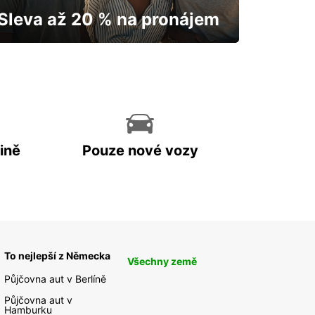
Sleva až 20 % na pronájem
Vaše auto vám odemkne mapu.
ině
Pouze nové vozy
To nejlepší z Německa
Všechny země
Půjčovna aut v Berlíně
Půjčovna aut v
Hamburku