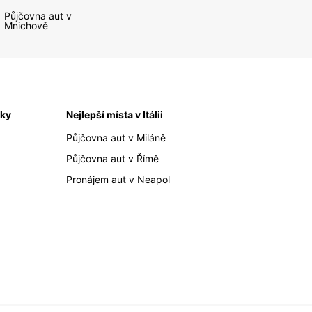
Půjčovna aut v
Mnichově
iky
Nejlepší místa v Itálii
Půjčovna aut v Miláně
Půjčovna aut v Římě
Pronájem aut v Neapol