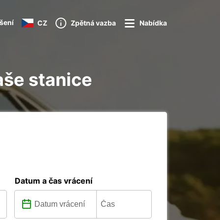
ášení
CZ
Zpětná vazba
Nabídka
aše stanice
Datum a čas vrácení