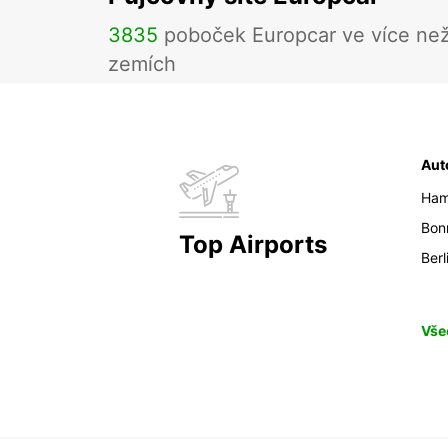
3835
poboček Europcar ve více ne
zemích
Aut
Ham
Bon
Top Airports
Berl
Vše