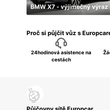
BMW X7 - výjimečný výraz
S přistavením až k Vám domů a třeba
hned "zítra"
Proč si půjčit vůz s Europca
24hodinová asistence na
Žá
cestách
Půjčovny sítě Europcar