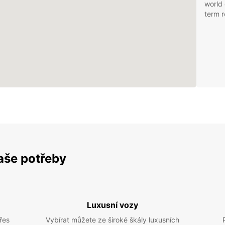
world 
term r
vaše potřeby
Luxusní vozy
řes
Vybírat můžete ze široké škály luxusních