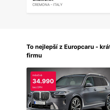
CREMONA - ITALY
To nejlepší z Europcaru - krát
firmu
měsíčně
34.990
bez DPH