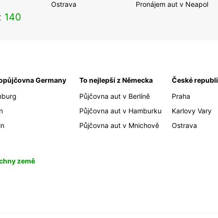
Ostrava
Pronájem aut v Neapol
ž
140
opůjčovna Germany
To nejlepší z Německa
České republ
burg
Půjčovna aut v Berlíně
Praha
n
Půjčovna aut v Hamburku
Karlovy Vary
in
Půjčovna aut v Mnichově
Ostrava
chny země