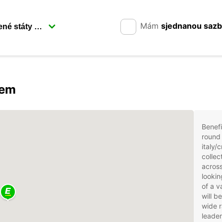
Mám
sjednanou saz
rem
Benefi
round 
italy/
collec
across
lookin
of a v
will b
wide r
leader