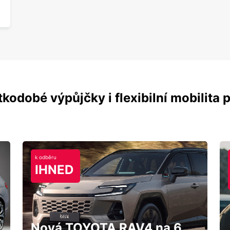
kodobé výpůjčky i flexibilní mobilita p
k odběru
IHNED
Nová TOYOTA RAV4 na 6