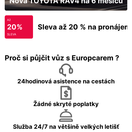
Nová TOYOTA RAV4 na 6 měsíců
Až
20%
Sleva až 20 % na pronájem
SLEVA
Proč si půjčit vůz s Europcarem ?
24hodinová asistence na cestách
Žádné skryté poplatky
Služba 24/7 na většině velkých letišť