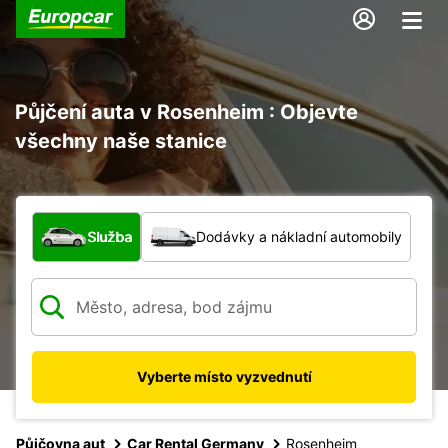
Půjčení auta v Rosenheim : Objevte
všechny naše stanice
Jaký typ vozidla?
Služba
Dodávky a nákladní automobily
Vyberte místo vyzvednutí
Půjčovna aut
Car Rental Germany
Rosenheim