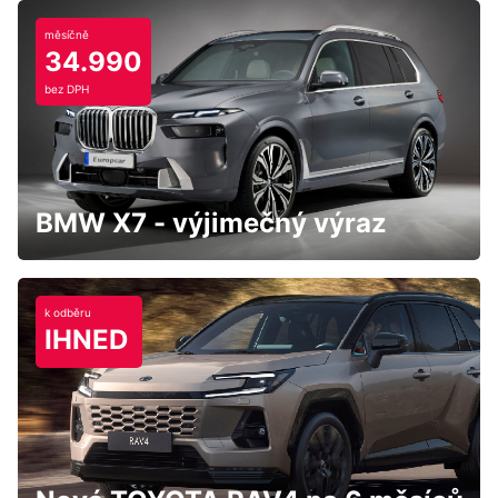
měsíčně
34.990
bez DPH
BMW X7 - výjimečný výraz
k odběru
IHNED